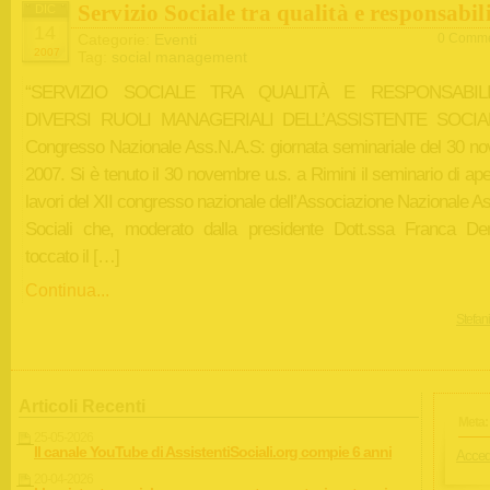
Servizio Sociale tra qualità e responsabil
DIC
14
Categorie:
Eventi
0 Comme
2007
Tag:
social management
“SERVIZIO SOCIALE TRA QUALITÀ E RESPONSABILIT
DIVERSI RUOLI MANAGERIALI DELL’ASSISTENTE SOCIAL
Congresso Nazionale Ass.N.A.S: giornata seminariale del 30 n
2007. Si è tenuto il 30 novembre u.s. a Rimini il seminario di ape
lavori del XII congresso nazionale dell’Associazione Nazionale As
Sociali che, moderato dalla presidente Dott.ssa Franca De
toccato il […]
Continua...
Stefan
Articoli Recenti
Meta:
25-05-2026
Il canale YouTube di AssistentiSociali.org compie 6 anni
Acced
20-04-2026