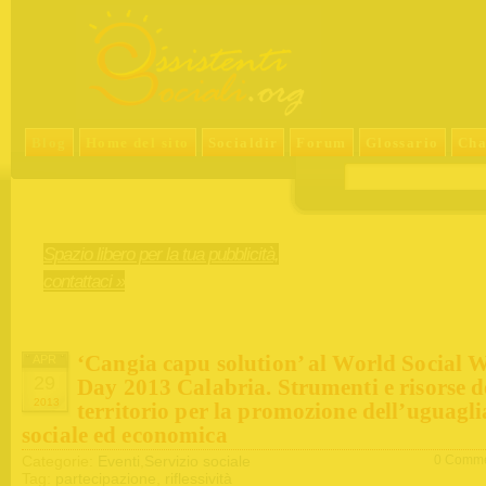
Blog
Home del sito
Socialdir
Forum
Glossario
Cha
Spazio libero per la tua pubblicità,
contattaci »
‘Cangia capu solution’ al World Social 
APR
29
Day 2013 Calabria. Strumenti e risorse d
2013
territorio per la promozione dell’uguagl
sociale ed economica
Categorie:
Eventi
,
Servizio sociale
0 Comme
Tag:
partecipazione
,
riflessività