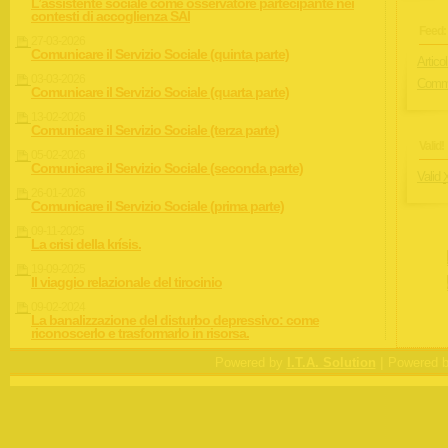
L’assistente sociale come osservatore partecipante nei
contesti di accoglienza SAI
Feed:
27-03-2026
Comunicare il Servizio Sociale (quinta parte)
Articol
03-03-2026
Comme
Comunicare il Servizio Sociale (quarta parte)
13-02-2026
Comunicare il Servizio Sociale (terza parte)
Valid!
05-02-2026
Comunicare il Servizio Sociale (seconda parte)
Valid
26-01-2026
Comunicare il Servizio Sociale (prima parte)
09-11-2025
La crisi della krísis.
19-09-2025
Il viaggio relazionale del tirocinio
09-02-2024
La banalizzazione del disturbo depressivo: come
riconoscerlo e trasformarlo in risorsa.
|
Powered by
I.T.A. Solution
Powered 