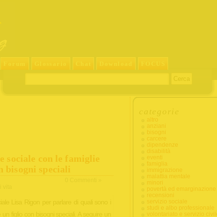
Forum
Glossario
Chat
Download
FOCUS
categorie
altro
anziani
bisogni
carcere
dipendenze
disabilità
te sociale con le famiglie
eventi
famiglia
n bisogni speciali
immigrazione
malattia mentale
0 Commenti »
minori
 vita
povertà ed emarginazione
recensioni
ale Lisa Rigon per parlare di quali sono i
servizio sociale
studi e albo professionale
e un figlio con bisogni speciali. A seguire un
volontariato e servizio civil