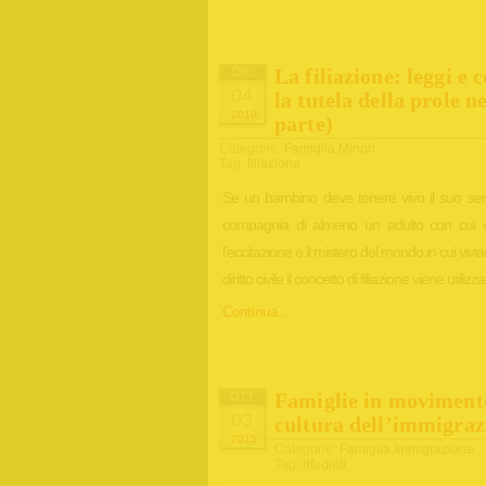
La filiazione: leggi e
DIC
04
la tutela della prole n
2019
parte)
Categorie:
Famiglia
,
Minori
Tag:
filiazione
Se un bambino deve tenere vivo il suo sens
compagnia di almeno un adulto con cui con
l’eccitazione e il mistero del mondo in cui v
diritto civile il concetto di filiazione viene utili
Continua...
Famiglie in movimento
OTT
03
cultura dell’immigraz
2015
Categorie:
Famiglia
,
Immigrazione
Tag:
rifugiati