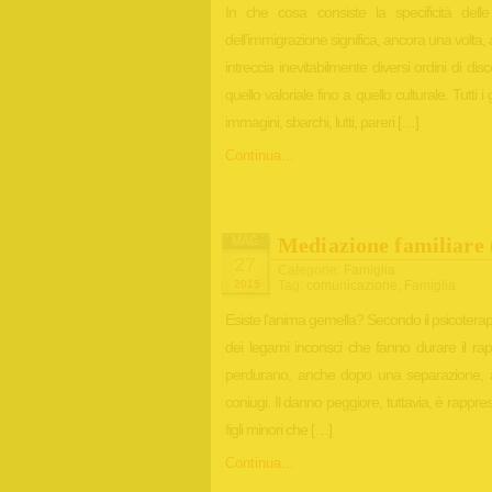
In che cosa consiste la specificità delle
dell’immigrazione significa, ancora una volta,
intreccia inevitabilmente diversi ordini di dis
quello valoriale fino a quello culturale. Tutti
immagini, sbarchi, lutti, pareri […]
Continua...
Mediazione familiare 
MAG
27
Categorie:
Famiglia
2015
Tag:
comunicazione
,
Famiglia
Esiste l’anima gemella? Secondo il psicoterap
dei legami inconsci che fanno durare il rap
perdurano, anche dopo una separazione, a c
coniugi. Il danno peggiore, tuttavia, è rapp
figli minori che […]
Continua...