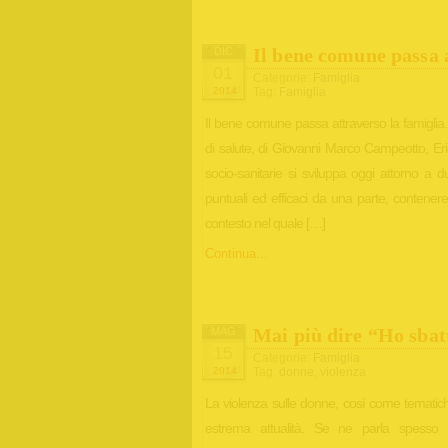
Il bene comune passa a
DIC
01
Categorie:
Famiglia
2014
Tag:
Famiglia
Il bene comune passa attraverso la famiglia
di salute, di Giovanni Marco Campeotto, Erick
socio-sanitarie si sviluppa oggi attorno a 
puntuali ed efficaci da una parte, contenere
contesto nel quale […]
Continua...
Mai più dire “Ho sbat
MAG
15
Categorie:
Famiglia
2014
Tag:
donne
,
violenza
La violenza sulle donne, così come tematich
estrema attualità. Se ne parla spesso ne