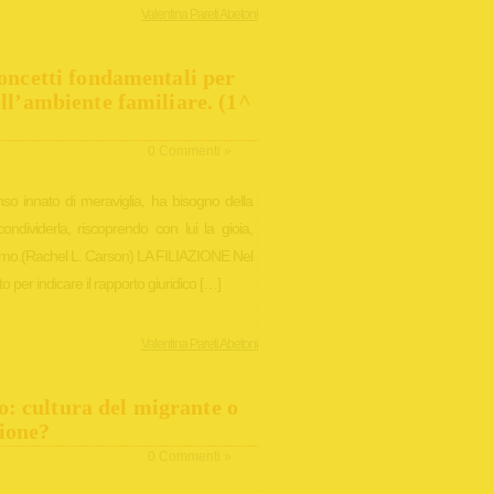
Valentina Pareti Abetoni
 concetti fondamentali per
ell’ambiente familiare. (1^
0 Commenti »
o innato di meraviglia, ha bisogno della
dividerla, riscoprendo con lui la gioia,
iviamo.(Rachel L. Carson) LA FILIAZIONE Nel
zzato per indicare il rapporto giuridico […]
Valentina Pareti Abetoni
: cultura del migrante o
ione?
0 Commenti »