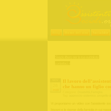
Blog
Home del sito
Socialdir
Spazio libero per la tua pubblicità,
contattaci »
Il lavoro dell’assisten
NOV
26
che hanno un figlio co
2020
Categorie:
Disabilità
,
Famiglia
Tag:
approccio sistemico
,
progetto di
Vi proponiamo un video con l’assistente soci
bisogni e le risorse della famiglia in cui nasc