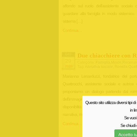
affondo sul ruolo dell’assistente sociale 
guardare alla famiglia in modo sistemico. 
sistema […]
Continua...
Due chiacchiere con R
GIU
29
Categorie:
Famiglia
,
Minori
,
Recensi
2020
Tag:
narrativa sociale
,
Rosella Quat
Marianna Lenarduzzi, fondatrice del portal
Quattrocchi, assistente sociale e autrice 
proponiamo un dialogo partendo dal roma
dell’immagine professionale dell’assistent
Questo sito utilizza diversi tipi di
disponibilità e la capacità di raccontarsi e 
in l
narrativa, mostrando […]
Se vuoi 
Continua...
Se chiudi 
Accetto tu