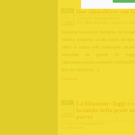
Due chiacchiere con 
MAG
22
Categorie:
Famiglia
,
Minori
2020
Tag:
affido familiare
,
narrazione soc
Marianna Lenarduzzi, fondatrice del portale 
Mattera, assistente sociale, autore del lib
affido” e cultore della professione attrav
disponibile da giovedì 28 mag
https://www.youtube.com/watch?v=E9ds5PHNb
libro che affronta la […]
Continua...
La filiazione: leggi e
DIC
17
la tutela della prole n
2019
parte)
Categorie:
Famiglia
,
Minori
Tag:
filiazione