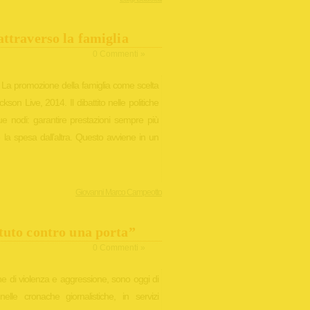
ttraverso la famiglia
0 Commenti »
. La promozione della famiglia come scelta
son Live, 2014. Il dibattito nelle politiche
due nodi: garantire prestazioni sempre più
 la spesa dall’altra. Questo avviene in un
Giovanni Marco Campeotto
tuto contro una porta”
0 Commenti »
e di violenza e aggressione, sono oggi di
lle cronache giornalistiche, in servizi