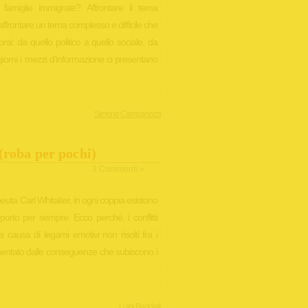
 famiglie immigrate? Affrontare il tema
 affrontare un tema complesso e difficile che
corsi: da quello politico a quello sociale, da
 i giorni i mezzi d’informazione ci presentano
Simone Campanozzi
(roba per pochi)
3 Commenti »
euta Carl Whitaker, in ogni coppia esistono
porto per sempre. Ecco perché, i conflitti
ausa di legami emotivi non risolti fra i
resentato dalle conseguenze che subiscono i
Luigi Badolati