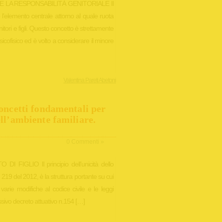
 LA RESPONSABILITÀ GENITORIALE Il
 l’elemento centrale attorno al quale ruota
genitori e figli. Questo concetto è strettamente
cofisico ed è volto a considerare il minore
Valentina Pareti Abetoni
 concetti fondamentali per
ell’ambiente familiare.
0 Commenti »
 FIGLIO Il principio dell’unicità dello
n. 219 del 2012, è la struttura portante su cui
arie modifiche al codice civile e le leggi
essivo decreto attuativo n.154 […]