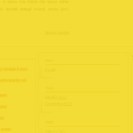
a ci siamo mai chiesti che senso abbia
 riportati dettagli cruenti, senza però
Stefania Scapolan
Meta:
rg compie 6 anni
Accedi
artecipante nei
Feed:
arte)
Articoli in
RSS
Commenti in
RSS
arte)
te)
Valid!
 parte)
Valid
XHTML