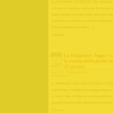
IL SUPERIORE INTERESSE DEL MINORE E
concetto di superiore interesse del minore è
l’intera disciplina giuridica delle relazioni fra 
connesso al suo sano e armonico sviluppo psi
come soggetto di specifica […]
Continua...
La filiazione: leggi e
DIC
10
la tutela della prole n
2019
(2^parte)
Categorie:
Famiglia
,
Minori
Tag:
filiazione
IL PRINCIPIO DELL’UNICITÀ DELLO STATO DI
stato di figlio, introdotto con la legge delega 
si fonda tutta la Riforma, comprendente le v
speciali che sono state introdotte con il succ
Continua...