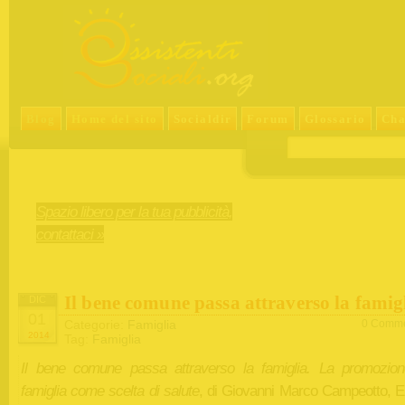
Blog
Home del sito
Socialdir
Forum
Glossario
Cha
Spazio libero per la tua pubblicità,
contattaci »
Il bene comune passa attraverso la famig
DIC
01
Categorie:
Famiglia
0 Comme
2014
Tag:
Famiglia
Il bene comune passa attraverso la famiglia. La promozion
famiglia come scelta di salute
, di Giovanni Marco Campeotto, E