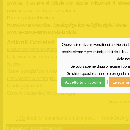
comune. Il volume si chiude con alcune indicazioni di sintesi
politiche sociali in chiave sussidiaria.
Puoi acquistare il testo su:
http://www.ericksonlive.it/catalogo/genitori-e-figli/famiglia/il-bene-
comune-passa-attraverso-la-famiglia/
Articoli Correlati
Questo sito utilizza diversi tipi di cookie, sia t
Mediazione familiare (roba per pochi)
analisi interne e per inviarti pubblicità in li
La famiglia come risorsa per la cura e la prevenzione della dip
della na
da alcol
Se vuoi saperne di più o negare il cons
“Stare in coppia” con un assistente sociale
Se chiudi questo banner o prosegui la nav
L’assistenza alla famiglia del detenuto: oltre la teoria criminolo
|
Accetto tutti i cookie
Lasciami 
Labelling Approach
Carcere e rapporti affettivo-coniugali
Giovanni Marco
feed for comments on this post.
TrackBack
RSS
U
Nessun commento
Leave a comment »