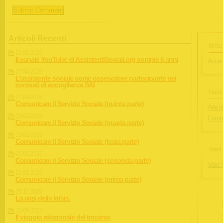
Articoli Recenti
Meta:
25-05-2026
Il canale YouTube di AssistentiSociali.org compie 6 anni
Acced
20-04-2026
L’assistente sociale come osservatore partecipante nei
contesti di accoglienza SAI
Feed:
27-03-2026
Comunicare il Servizio Sociale (quinta parte)
Articol
03-03-2026
Comme
Comunicare il Servizio Sociale (quarta parte)
13-02-2026
Comunicare il Servizio Sociale (terza parte)
Valid!
05-02-2026
Comunicare il Servizio Sociale (seconda parte)
Valid
26-01-2026
Comunicare il Servizio Sociale (prima parte)
09-11-2025
La crisi della krísis.
19-09-2025
Il viaggio relazionale del tirocinio