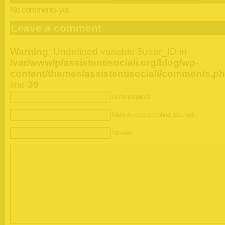
No comments yet.
Leave a comment
Warning
: Undefined variable $user_ID in
/var/www/p/assistentisociali.org/blog/wp-
content/themes/assistentisociali/comments.p
line
39
Nome (required)
Mail (will not be published) (required)
Sito web