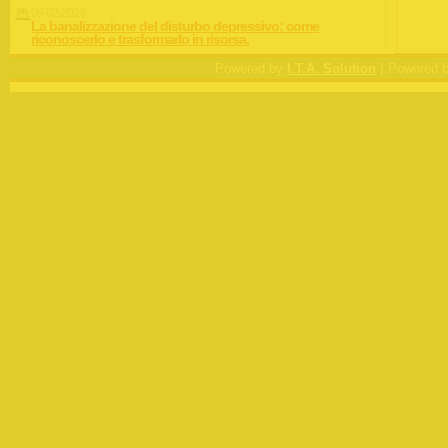
09-02-2024
La banalizzazione del disturbo depressivo: come
riconoscerlo e trasformarlo in risorsa.
|
Powered by
I.T.A. Solution
Powered 