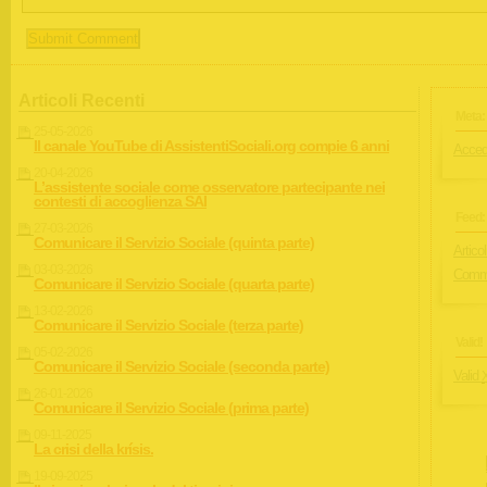
Articoli Recenti
Meta:
25-05-2026
Il canale YouTube di AssistentiSociali.org compie 6 anni
Acced
20-04-2026
L’assistente sociale come osservatore partecipante nei
contesti di accoglienza SAI
Feed:
27-03-2026
Comunicare il Servizio Sociale (quinta parte)
Articol
03-03-2026
Comme
Comunicare il Servizio Sociale (quarta parte)
13-02-2026
Comunicare il Servizio Sociale (terza parte)
Valid!
05-02-2026
Comunicare il Servizio Sociale (seconda parte)
Valid
26-01-2026
Comunicare il Servizio Sociale (prima parte)
09-11-2025
La crisi della krísis.
19-09-2025