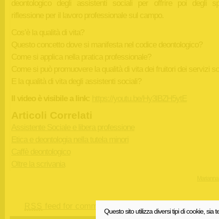
deontologico degli assistenti sociali per offrire poi degli sp
riflessione per il lavoro professionale sul campo.
Cos’è la qualità di vita?
Questo concetto dove si manifesta nel codice deontologico?
Come si applica nella pratica professionale?
Come si può promuovere la qualità di vita dei fruitori dei servizi so
E la qualità di vita degli assistenti sociali?
Il video è visibile a link:
https://youtu.be/Hy3lBZH5ytE
Articoli Correlati
Assistente Sociale e libera professione
Etica e deontologia nella tutela minori
Caffè deontologico
Oltre la scrivania
Marianna
feed for comments on this post.
TrackBack
RSS
U
Questo sito utilizza diversi tipi di cookie, sia t