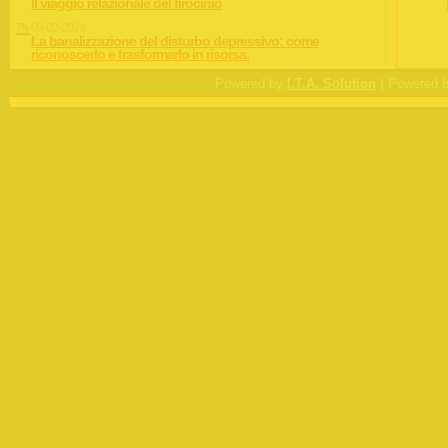
Il viaggio relazionale del tirocinio
09-02-2024
La banalizzazione del disturbo depressivo: come
riconoscerlo e trasformarlo in risorsa.
|
Powered by
I.T.A. Solution
Powered 