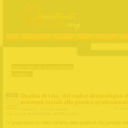
Blog
Home del sito
Socialdir
Forum
Glossario
Cha
Spazio libero per la tua pubblicità,
contattaci »
Qualità di vita: dal codice deontologico d
GEN
02
assistenti sociali alla pratica professional
2021
Categorie:
Servizio sociale
0 Comme
Tag:
codice deontologico
,
qualità di vita
Vi proponiamo un video sul tema della qualità di vita partendo da