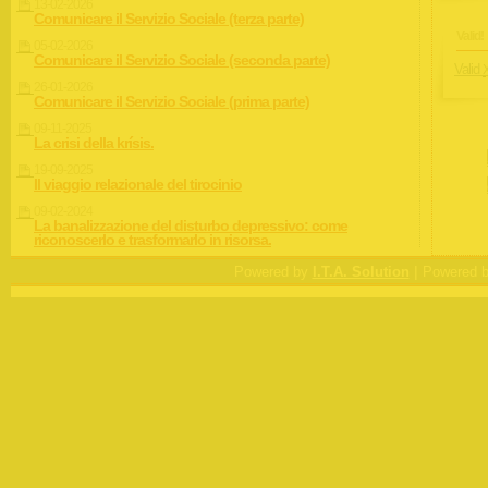
13-02-2026
Comunicare il Servizio Sociale (terza parte)
Valid!
05-02-2026
Comunicare il Servizio Sociale (seconda parte)
Valid
26-01-2026
Comunicare il Servizio Sociale (prima parte)
09-11-2025
La crisi della krísis.
19-09-2025
Il viaggio relazionale del tirocinio
09-02-2024
La banalizzazione del disturbo depressivo: come
riconoscerlo e trasformarlo in risorsa.
|
Powered by
I.T.A. Solution
Powered 