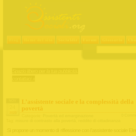
Blog
Home del sito
Socialdir
Forum
Glossario
Cha
Spazio libero per la tua pubblicità,
contattaci »
L’assistente sociale e la complessità della
NOV
24
povertà
2020
Categorie:
Povertà ed emarginazione
0 Comme
Tag:
misure di contrasto alla povertà
,
reddito di cittadinanza
Si propone un momento di riflessione con l’assistente sociale El