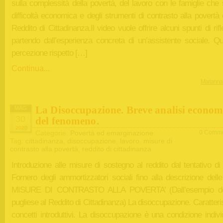
sulla complessità della povertà, del lavoro con le famiglie che
difficoltà economica e degli strumenti di contrasto alla povertà
Reddito di Cittadinanza.Il video vuole offrire alcuni spunti di rif
partendo dall’esperienza concreta di un’assistente sociale. Qu
percezione rispetto […]
Continua...
Marianna
La Disoccupazione. Breve analisi econom
MAG
30
del fenomeno.
2020
Categorie:
Povertà ed emarginazione
0 Comme
Tag:
cittadinanza
,
disoccupazione
,
lavoro
,
misure di
contrasto alla povertà
,
reddito di cittadinanza
Introduzione alle misure di sostegno al reddito dal tentativo di
Fornero degli ammortizzatori sociali fino alla descrizione delle
MISURE DI CONTRASTO ALLA POVERTA’ (Dall’esempio d
pugliese al Reddito di Cittadinanza) La disoccupazione. Caratteri
concetti introduttivi. La disoccupazione è una condizione indiv