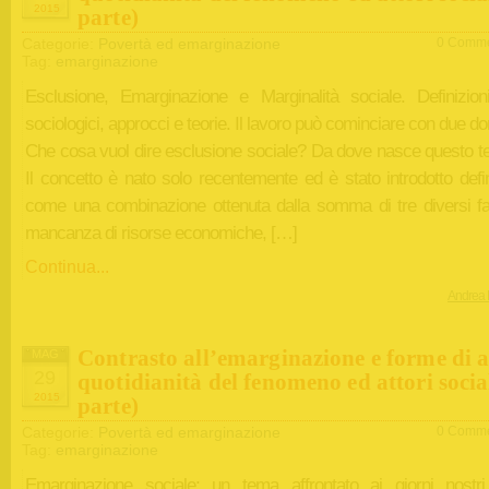
2015
parte)
Categorie:
Povertà ed emarginazione
0 Comme
Tag:
emarginazione
Esclusione, Emarginazione e Marginalità sociale. Definizioni
sociologici, approcci e teorie. Il lavoro può cominciare con due 
Che cosa vuol dire esclusione sociale? Da dove nasce questo t
Il concetto è nato solo recentemente ed è stato introdotto defi
come una combinazione ottenuta dalla somma di tre diversi fatt
mancanza di risorse economiche, […]
Continua...
Andrea 
Contrasto all’emarginazione e forme di a
MAG
29
quotidianità del fenomeno ed attori social
2015
parte)
Categorie:
Povertà ed emarginazione
0 Comme
Tag:
emarginazione
Emarginazione sociale: un tema affrontato ai giorni nostri