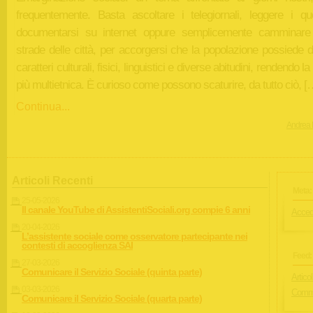
frequentemente. Basta ascoltare i telegiornali, leggere i quot
documentarsi su internet oppure semplicemente camminare
strade delle città, per accorgersi che la popolazione possiede di
caratteri culturali, fisici, linguistici e diverse abitudini, rendendo l
più multietnica. È curioso come possono scaturire, da tutto ciò, [
Continua...
Andrea 
Articoli Recenti
Meta:
25-05-2026
Il canale YouTube di AssistentiSociali.org compie 6 anni
Acced
20-04-2026
L’assistente sociale come osservatore partecipante nei
contesti di accoglienza SAI
Feed:
27-03-2026
Comunicare il Servizio Sociale (quinta parte)
Articol
03-03-2026
Comme
Comunicare il Servizio Sociale (quarta parte)