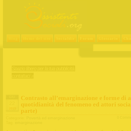
Blog
Home del sito
Socialdir
Forum
Glossario
Cha
Spazio libero per la tua pubblicità,
contattaci »
Contrasto all’emarginazione e forme di a
GIU
22
quotidianità del fenomeno ed attori socia
2015
parte)
Categorie:
Povertà ed emarginazione
0 Comme
Tag:
emarginazione