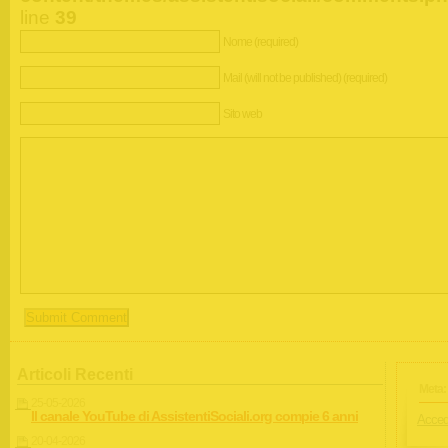
line
39
Nome (required)
Mail (will not be published) (required)
Sito web
Articoli Recenti
Meta:
25-05-2026
Il canale YouTube di AssistentiSociali.org compie 6 anni
Acced
20-04-2026