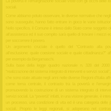
La povertà e l’emarginazione sociale viste con gli occhi delle ist
sociali.
Come abbiamo potuto osservare, le diverse normative che negli 
sono susseguite, hanno fatto entrare in gioco le varie istituzioni
Nello specifico, il Comune è inteso dallo Stato come soggetto o
all’assistenza ed il suo compito sarà quello di trovare i mezzi ed
per soccorrere il povero.
Un argomento cruciale è quello del “Contrasto alla pov
all’esclusione: quale coesione sociale e quale cittadinanza?” af
per esempio da Bergamaschi.
Sulla base della legge quadro nazionale n. 328 del 2000
“realizzazione del sistema integrato di interventi e servizi sociali”, 
che sono state attuate negli anni nelle diverse Regioni d’Italia aff
come tema centrale, il contrasto tra la povertà e l’emargin
promuovendo la costruzione di un sistema integrato di interven
servizi sociali. La “povertà” infatti, in una visione generale, è int
un processo, una condizione di vita ed è una categoria delle po
sociali. Proprio le leggi regionali, si adoperano nel contras