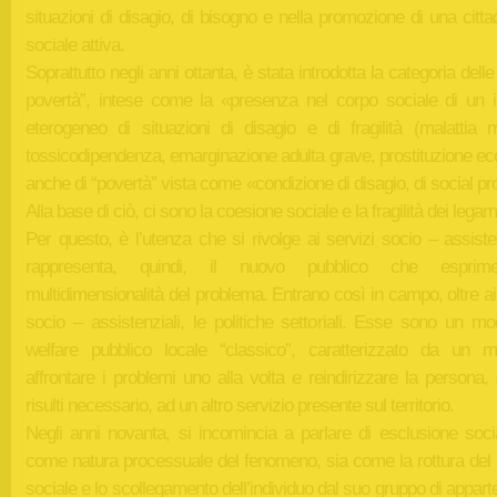
situazioni di disagio, di bisogno e nella promozione di una citt
sociale attiva.
Soprattutto negli anni ottanta, è stata introdotta la categoria dell
povertà”, intese come la «presenza nel corpo sociale di un 
eterogeneo di situazioni di disagio e di fragilità (malattia m
tossicodipendenza, emarginazione adulta grave, prostituzione ec
anche di “povertà” vista come «condizione di disagio, di social p
Alla base di ciò, ci sono la coesione sociale e la fragilità dei legam
Per questo, è l’utenza che si rivolge ai servizi socio – assiste
rappresenta, quindi, il nuovo pubblico che espri
multidimensionalità del problema. Entrano così in campo, oltre ai
socio – assistenziali, le politiche settoriali. Esse sono un mo
welfare pubblico locale “classico”, caratterizzato da un 
affrontare i problemi uno alla volta e reindirizzare la persona,
risulti necessario, ad un altro servizio presente sul territorio.
Negli anni novanta, si incomincia a parlare di esclusione socia
come natura processuale del fenomeno, sia come la rottura del
sociale e lo scollegamento dell’individuo dal suo gruppo di appar