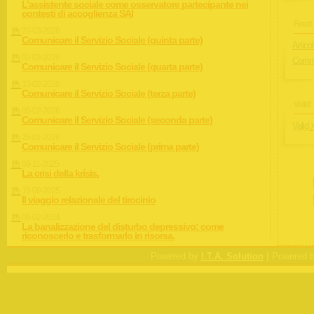
L’assistente sociale come osservatore partecipante nei
contesti di accoglienza SAI
Feed:
27-03-2026
Comunicare il Servizio Sociale (quinta parte)
Articol
03-03-2026
Comme
Comunicare il Servizio Sociale (quarta parte)
13-02-2026
Comunicare il Servizio Sociale (terza parte)
Valid!
05-02-2026
Comunicare il Servizio Sociale (seconda parte)
Valid
26-01-2026
Comunicare il Servizio Sociale (prima parte)
09-11-2025
La crisi della krísis.
19-09-2025
Il viaggio relazionale del tirocinio
09-02-2024
La banalizzazione del disturbo depressivo: come
riconoscerlo e trasformarlo in risorsa.
|
Powered by
I.T.A. Solution
Powered 