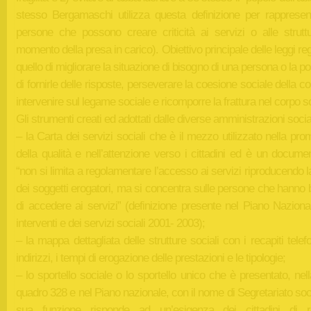
stesso Bergamaschi utilizza questa definizione per rappresent
persone che possono creare criticità ai servizi o alle struttu
momento della presa in carico). Obiettivo principale delle leggi reg
quello di migliorare la situazione di bisogno di una persona o la pos
di fornirle delle risposte, perseverare la coesione sociale della c
intervenire sul legame sociale e ricomporre la frattura nel corpo s
Gli strumenti creati ed adottati dalle diverse amministrazioni socia
– la Carta dei servizi sociali che è il mezzo utilizzato nella pr
della qualità e nell’attenzione verso i cittadini ed è un docum
“non si limita a regolamentare l’accesso ai servizi riproducendo l
dei soggetti erogatori, ma si concentra sulle persone che hanno
di accedere ai servizi” (definizione presente nel Piano Naziona
interventi e dei servizi sociali 2001- 2003);
– la mappa dettagliata delle strutture sociali con i recapiti telefon
indirizzi, i tempi di erogazione delle prestazioni e le tipologie;
– lo sportello sociale o lo sportello unico che è presentato, nel
quadro 328 e nel Piano nazionale, con il nome di Segretariato soc
sua funzione risponde ad un’esigenza dei cittadini di r