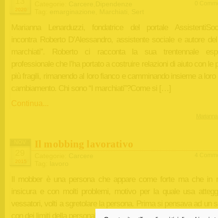
13
Categorie:
Carcere
,
Dipendenze
0 Comme
2020
Tag:
emarginazione
,
Marchiati
,
Sert
Marianna Lenarduzzi, fondatrice del portale AssistentiSocia
incontra Roberto D’Alessandro, assistente sociale e autore del 
marchiati”. Roberto ci racconta la sua trentennale esp
professionale che l’ha portato a costruire relazioni di aiuto con le
più fragili, rimanendo al loro fianco e camminando insieme a loro 
cambiamento. Chi sono “I marchiati”?Come si […]
Continua...
Marianna
Il mobbing lavorativo
NOV
29
Categorie:
Carcere
4 Comme
2015
Tag:
lavoro
Il mobber è una persona che appare come forte ma che in r
insicura e con molti problemi, motivo per la quale usa attegg
vessatori, volti a sgretolare la persona. Prima si pensava ad un 
con dei limiti della personalità, oggi invece si sospetta che appar