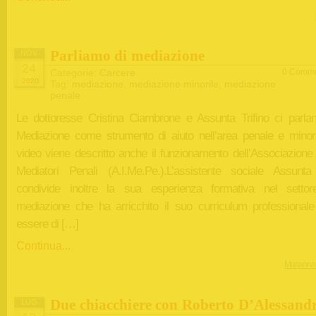
Parliamo di mediazione
NOV
24
Categorie:
Carcere
0 Comme
2020
Tag:
mediazione
,
mediazione minorile
,
mediazione
penale
Le dottoresse Cristina Ciambrone e Assunta Trifino ci parlan
Mediazione come strumento di aiuto nell’area penale e minori
video viene descritto anche il funzionamento dell’Associazione 
Mediatori Penali (A.I.Me.Pe.).L’assistente sociale Assunta 
condivide inoltre la sua esperienza formativa nel settor
mediazione che ha arricchito il suo curriculum professional
essere di […]
Continua...
Marianna
Due chiacchiere con Roberto D’Alessand
LUG