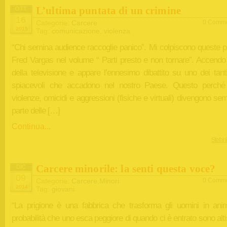
L’ultima puntata di un crimine
OTT
16
Categorie:
Carcere
0 Comme
2015
Tag:
comunicazione
,
violenza
“Chi semina audience raccoglie panico”. Mi colpiscono queste pa
Fred Vargas nel volume “ Parti presto e non tornare”. Accendo i
della televisione e appare l’ennesimo dibattito su uno dei tant
spiacevoli che accadono nel nostro Paese. Questo perché
violenze, omicidi e aggressioni (fisiche e virtuali) divengono se
parte delle […]
Continua...
Stefan
Carcere minorile: la senti questa voce?
DIC
09
Categorie:
Carcere
,
Minori
0 Comme
2014
Tag:
giovani
“La prigione è una fabbrica che trasforma gli uomini in anim
probabilità che uno esca peggiore di quando ci è entrato sono alt