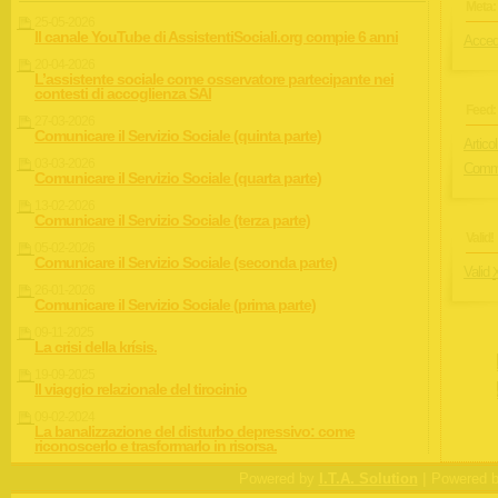
Meta:
25-05-2026
Il canale YouTube di AssistentiSociali.org compie 6 anni
Acced
20-04-2026
L’assistente sociale come osservatore partecipante nei
contesti di accoglienza SAI
Feed:
27-03-2026
Comunicare il Servizio Sociale (quinta parte)
Articol
03-03-2026
Comme
Comunicare il Servizio Sociale (quarta parte)
13-02-2026
Comunicare il Servizio Sociale (terza parte)
Valid!
05-02-2026
Comunicare il Servizio Sociale (seconda parte)
Valid
26-01-2026
Comunicare il Servizio Sociale (prima parte)
09-11-2025
La crisi della krísis.
19-09-2025
Il viaggio relazionale del tirocinio
09-02-2024
La banalizzazione del disturbo depressivo: come
riconoscerlo e trasformarlo in risorsa.
|
Powered by
I.T.A. Solution
Powered 