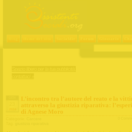
Blog
Home del sito
Socialdir
Forum
Glossario
Cha
Spazio libero per la tua pubblicità,
contattaci »
L’incontro tra l’autore del reato e la vitt
GEN
23
attraverso la giustizia riparativa: l’esper
2024
di Agnese Moro
Categorie:
Carcere
0 Comme
Tag:
giustizia riparativa