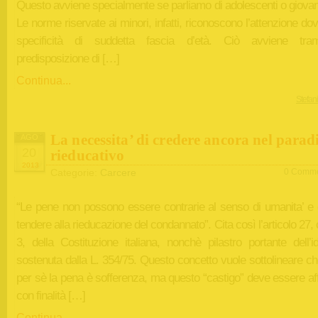
Questo avviene specialmente se parliamo di adolescenti o giovani
Le norme riservate ai minori, infatti, riconoscono l’attenzione dov
specificità di suddetta fascia d’età. Ciò avviene tram
predisposizione di […]
Continua...
Stefan
La necessita’ di credere ancora nel para
AGO
20
rieducativo
2013
Categorie:
Carcere
0 Comme
“Le pene non possono essere contrarie al senso di umanita’ e
tendere alla rieducazione del condannato”. Cita così l’articolo 2
3, della Costituzione italiana, nonchè pilastro portante dell’i
sostenuta dalla L. 354/75. Questo concetto vuole sottolineare ch
per sè la pena è sofferenza, ma questo “castigo” deve essere af
con finalità […]
Continua...