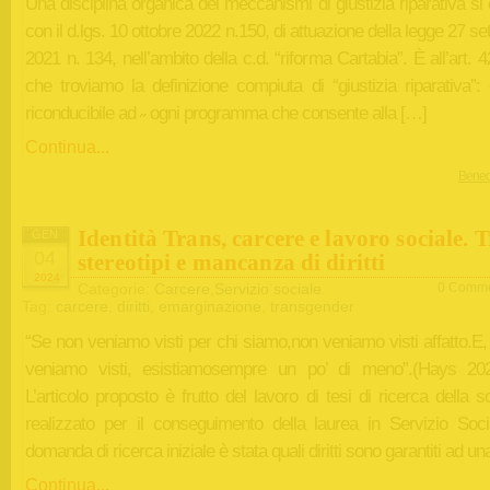
Una disciplina organica dei meccanismi di giustizia riparativa si
con il d.lgs. 10 ottobre 2022 n.150, di attuazione della legge 27 s
2021 n. 134, nell’ambito della c.d. “riforma Cartabia”. È all’art. 42
che troviamo la definizione compiuta di “giustizia riparativa”:
riconducibile ad ˶ ogni programma che consente alla […]
Continua...
Bened
Identità Trans, carcere e lavoro sociale. 
GEN
04
stereotipi e mancanza di diritti
2024
Categorie:
Carcere
,
Servizio sociale
0 Comme
Tag:
carcere
,
diritti
,
emarginazione
,
transgender
“Se non veniamo visti per chi siamo,non veniamo visti affatto.E
veniamo visti, esistiamosempre un po’ di meno”.(Hays 20
L’articolo proposto è frutto del lavoro di tesi di ricerca della s
realizzato per il conseguimento della laurea in Servizio Soci
domanda di ricerca iniziale è stata quali diritti sono garantiti ad u
Continua...