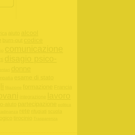
alcool
aiuto
rica
codice
e
burn-out
comunicazione
io
disagio psico-
tti
donne
entari
esame di stato
mpatia
li
formazione
Francia
filiazione
ovani
lavoro
integrazione
partecipazione
o-aiuto
politica
rete
rifugiati
scuola
ttadinanza
ogico
tirocinio
Trasparenza