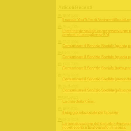
Articoli Recenti
25-05-2026
Il canale YouTube di AssistentiSociali.o
20-04-2026
L’assistente sociale come osservatore p
contesti di accoglienza SAI
27-03-2026
Comunicare il Servizio Sociale (quinta p
03-03-2026
Comunicare il Servizio Sociale (quarta p
13-02-2026
Comunicare il Servizio Sociale (terza par
05-02-2026
Comunicare il Servizio Sociale (seconda
26-01-2026
Comunicare il Servizio Sociale (prima pa
09-11-2025
La crisi della krísis.
19-09-2025
Il viaggio relazionale del tirocinio
09-02-2024
La banalizzazione del disturbo depress
riconoscerlo e trasformarlo in risorsa.