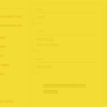
Meta:
rg compie 6 anni
Accedi
artecipante nei
Feed:
arte)
Articoli in
RSS
Commenti in
RSS
arte)
te)
Valid!
 parte)
Valid
XHTML
rte)
Spazio libero per la tua pubblicità,
contattaci »
ivo: come