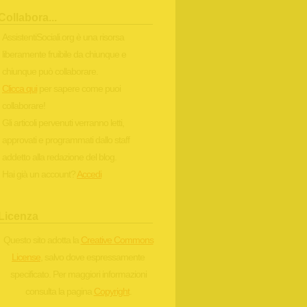
Collabora...
AssistentiSociali.org è una risorsa
liberamente fruibile da chiunque e
chiunque può collaborare.
Clicca qui
per sapere come puoi
collaborare!
Gli articoli pervenuti verranno letti,
approvati e programmati dallo staff
addetto alla redazione del blog.
Hai già un account?
Accedi
Licenza
Questo sito adotta la
Creative Commons
License
, salvo dove espressamente
specificato. Per maggiori informazioni
consulta la pagina
Copyright
.