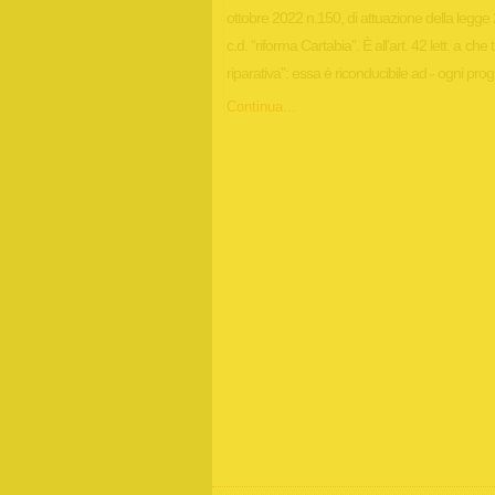
ottobre 2022 n.150, di attuazione della legge
c.d. “riforma Cartabia”. È all’art. 42 lett. a ch
riparativa”: essa è riconducibile ad ˶ ogni p
Continua...