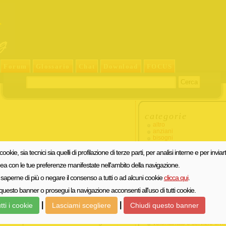
Forum
Glossario
Chat
Download
FOCUS
categorie
altro
anziani
bisogni
carcere
dipendenze
 cookie, sia tecnici sia quelli di profilazione di terze parti, per analisi interne e per inviart
disabilità
 del reato e la vittima
eventi
inea con le tue preferenze manifestate nell'ambito della navigazione.
famiglia
 riparativa: l’esperienza di
saperne di più o negare il consenso a tutti o ad alcuni cookie
clicca qui
.
immigrazione
malattia mentale
questo banner o prosegui la navigazione acconsenti all'uso di tutti cookie.
minori
povertà ed emarginazione
0 Commenti »
recensioni
|
|
tti i cookie
Lasciami scegliere
Chiudi questo banner
servizio sociale
studi e albo professionale
tizia riparativa si è avuta con il d.lgs. 10
volontariato e servizio civil