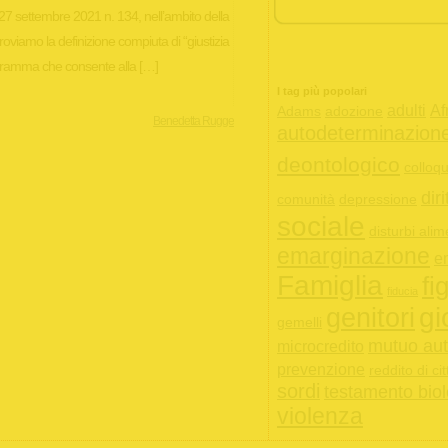
 27 settembre 2021 n. 134, nell’ambito della
e troviamo la definizione compiuta di “giustizia
rogramma che consente alla […]
I tag più popolari
adulti
Af
Adams
adozione
Benedetta Rugge
autodeterminazion
deontologico
colloqu
diri
comunità
depressione
sociale
disturbi alim
emarginazione
e
Famiglia
fig
fiducia
gi
genitori
gemelli
mutuo aut
microcredito
prevenzione
reddito di ci
sordi
testamento biol
violenza