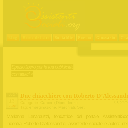
Blog
Home del sito
Socialdir
Forum
Glossario
Cha
Spazio libero per la tua pubblicità,
contattaci »
Due chiacchiere con Roberto D’Alessand
LUG
13
Categorie:
Carcere
,
Dipendenze
0 Comme
2020
Tag:
emarginazione
,
Marchiati
,
Sert
Marianna Lenarduzzi, fondatrice del portale AssistentiSocia
incontra Roberto D’Alessandro, assistente sociale e autore del 