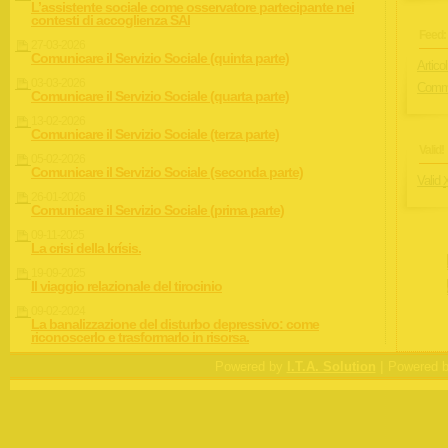
L’assistente sociale come osservatore partecipante nei
contesti di accoglienza SAI
Feed:
27-03-2026
Comunicare il Servizio Sociale (quinta parte)
Articol
03-03-2026
Comme
Comunicare il Servizio Sociale (quarta parte)
13-02-2026
Comunicare il Servizio Sociale (terza parte)
Valid!
05-02-2026
Comunicare il Servizio Sociale (seconda parte)
Valid
26-01-2026
Comunicare il Servizio Sociale (prima parte)
09-11-2025
La crisi della krísis.
19-09-2025
Il viaggio relazionale del tirocinio
09-02-2024
La banalizzazione del disturbo depressivo: come
riconoscerlo e trasformarlo in risorsa.
|
Powered by
I.T.A. Solution
Powered 