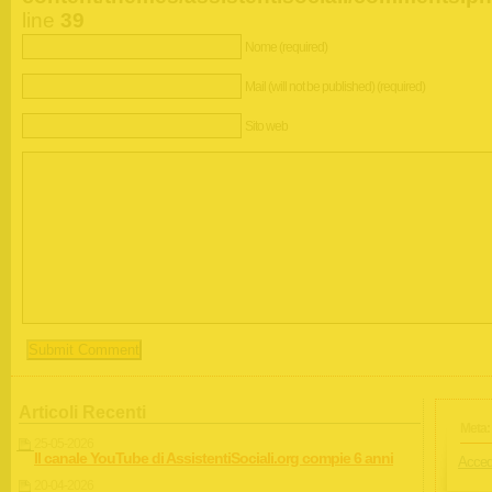
line
39
Nome (required)
Mail (will not be published) (required)
Sito web
Articoli Recenti
Meta:
25-05-2026
Il canale YouTube di AssistentiSociali.org compie 6 anni
Acced
20-04-2026