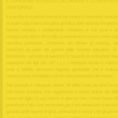
IL SUPERIORE INTERESSE DEL MINORE E LA RESPONSA
GENITORIALE
Il concetto di superiore interesse del minore è l’elemento centrale
al quale ruota l’intera disciplina giuridica delle relazioni fra genitori
Questo concetto è strettamente connesso al suo sano e a
sviluppo psicofisico ed è volto a considerare il minore come sog
specifica protezione. L’interesse del minore si realizza, att
l’esercizio da parte dei genitori delle funzioni educative, di
formazione, cercando di rispettare le capacità, le inclinazioni natur
aspirazioni dei figli (art. 147 c.c.). L’interesse morale e materia
prole è definito attraverso l’apporto genitoriale che è finalizz
valorizzazione immediata e diretta delle personalità del minore.
Tale principio è sviluppato dall’art. 24 della Carta dei diritti fond
dell’Unione Europea, che rappresenta il nuovo statuto dei dirit
doveri del figlio. Al suo interno si afferma che i minori hanno diri
protezione e alle cure necessarie per il loro benessere e devon
garantiti quell’insieme di diritti, prestazioni e servizi che gli perme