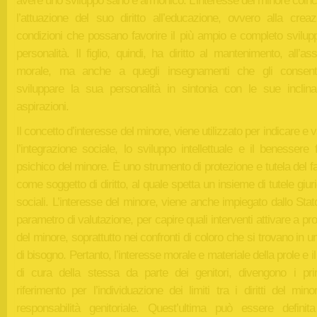
avere uno sviluppo sano e armonico. L’interesse del minore coin
l’attuazione del suo diritto all’educazione, ovvero alla creaz
condizioni che possano favorire il più ampio e completo svilupp
personalità. Il figlio, quindi, ha diritto al mantenimento, all’as
morale, ma anche a quegli insegnamenti che gli consent
sviluppare la sua personalità in sintonia con le sue inclina
aspirazioni.
Il concetto d’interesse del minore, viene utilizzato per indicare e v
l’integrazione sociale, lo sviluppo intellettuale e il benessere 
psichico del minore. È uno strumento di protezione e tutela del fa
come soggetto di diritto, al quale spetta un insieme di tutele giur
sociali. L’interesse del minore, viene anche impiegato dallo St
parametro di valutazione, per capire quali interventi attivare a pr
del minore, soprattutto nei confronti di coloro che si trovano in u
di bisogno. Pertanto, l’interesse morale e materiale della prole e i
di cura della stessa da parte dei genitori, divengono i prin
riferimento per l’individuazione dei limiti tra i diritti del min
responsabilità genitoriale. Quest’ultima può essere defini