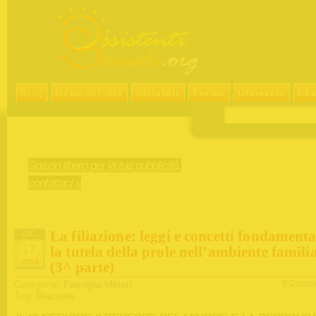
Blog
Home del sito
Socialdir
Forum
Glossario
Cha
Spazio libero per la tua pubblicità,
contattaci »
La filiazione: leggi e concetti fondamenta
DIC
17
la tutela della prole nell’ambiente familia
2019
(3^ parte)
Categorie:
Famiglia
,
Minori
0 Comme
Tag:
filiazione