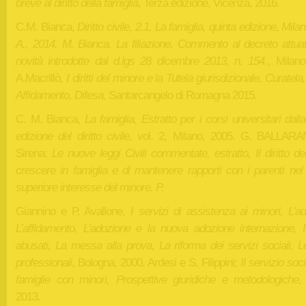
breve al diritto della famiglia
, Terza edizione, Vicenza, 2016.
C.M. Bianca,
Diritto civile, 2.1, La famiglia, quinta edizione, Milan
A., 2014. M. Bianca, La filiazione, Commento al decreto attuat
novità introdotte dal d.lgs 28 dicembre 2013, n. 154.
, Milano
A.Macrillò,
I diritti del minore e la Tutela giurisdizionale, Curatela,
Affidamento, Difesa,
Santarcangelo di Romagna 2015.
C. M. Bianca,
La famiglia, Estratto per i corsi universitari dall
edizione del diritto civile
, vol. 2, Milano, 2005. G. BALLARA
Sirena;
Le nuove leggi Civili commentate, estratto, Il diritto dei 
crescere in famiglia e di mantenere rapporti con i parenti nel
superiore interesse del minore. P.
Giannino e P. Avallone,
I servizi di assistenza ai minori, L’a
L’affidamento, L’adozione e la nuova adozione internazione, I
abusati, La messa alla prova, La riforma dei servizi sociali, L
professionali
, Bologna, 2000. Ardesi e S. Filippini;
Il servizio soci
famiglie con minori, Prospettive giuridiche e metodologiche
,
2013.