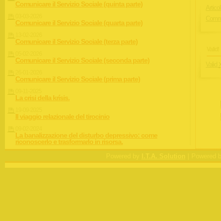
Comunicare il Servizio Sociale (quinta parte)
Articol
03-03-2026
Comme
Comunicare il Servizio Sociale (quarta parte)
13-02-2026
Comunicare il Servizio Sociale (terza parte)
Valid!
05-02-2026
Comunicare il Servizio Sociale (seconda parte)
Valid
26-01-2026
Comunicare il Servizio Sociale (prima parte)
09-11-2025
La crisi della krísis.
19-09-2025
Il viaggio relazionale del tirocinio
09-02-2024
La banalizzazione del disturbo depressivo: come
riconoscerlo e trasformarlo in risorsa.
|
Powered by
I.T.A. Solution
Powered 