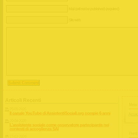
Mail (will not be published) (required)
Sito web
Articoli Recenti
Meta:
25-05-2026
Il canale YouTube di AssistentiSociali.org compie 6 anni
Acced
20-04-2026
L’assistente sociale come osservatore partecipante nei
contesti di accoglienza SAI
Feed:
27-03-2026