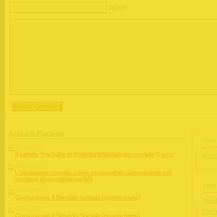
Sito web
Articoli Recenti
Meta:
25-05-2026
Il canale YouTube di AssistentiSociali.org compie 6 anni
Acced
20-04-2026
L’assistente sociale come osservatore partecipante nei
contesti di accoglienza SAI
Feed:
27-03-2026
Comunicare il Servizio Sociale (quinta parte)
Articol
03-03-2026
Comme
Comunicare il Servizio Sociale (quarta parte)