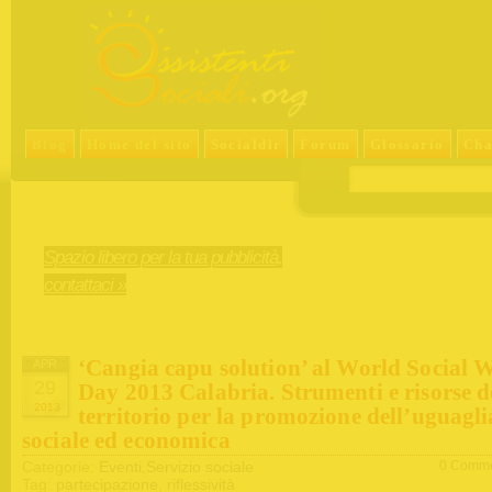
Blog
Home del sito
Socialdir
Forum
Glossario
Cha
Spazio libero per la tua pubblicità,
contattaci »
‘Cangia capu solution’ al World Social 
APR
29
Day 2013 Calabria. Strumenti e risorse d
2013
territorio per la promozione dell’uguagl
sociale ed economica
Categorie:
Eventi
,
Servizio sociale
0 Comme
Tag:
partecipazione
,
riflessività