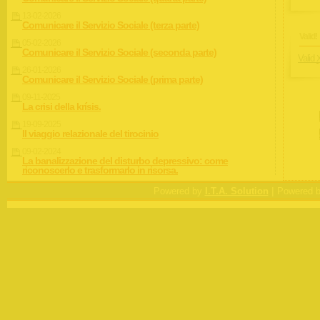
13-02-2026
Comunicare il Servizio Sociale (terza parte)
Valid!
05-02-2026
Comunicare il Servizio Sociale (seconda parte)
Valid
26-01-2026
Comunicare il Servizio Sociale (prima parte)
09-11-2025
La crisi della krísis.
19-09-2025
Il viaggio relazionale del tirocinio
09-02-2024
La banalizzazione del disturbo depressivo: come
riconoscerlo e trasformarlo in risorsa.
|
Powered by
I.T.A. Solution
Powered 