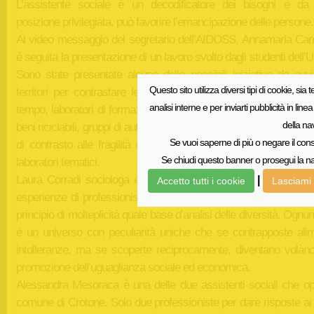
L’assistente sociale è un decodificatore dei bisogni e da
posizione privilegiata, può favorire l’emancipazione delle persone.
Al video messaggio del segretario dell’AIDOSS, Annamaria Cam
è seguita la presentazione di un lavoro svolto dagli studenti dell
Sono state presentate alcune delle possibili iniziative da avvi
Questo sito utilizza diversi tipi di cookie, sia t
territori per contrastare le povertà economico- relazionali. Ba
analisi interne e per inviarti pubblicità in li
tempo, laboratori di formazione professionale, lavoro di rete, rac
della na
beni riciclabili, gruppi di auto mutuo aiuto, sono solo alcune delle 
Se vuoi saperne di più o negare il cons
di contrasto alle fragilità emerse dai brainstorming svolti all’in
Se chiudi questo banner o prosegui la nav
laboratori tematici.
Laura Corradi sociologa e docente di studi di genere, ha introd
|
Accetto tutti i cookie
Lasciami 
esperienze di professionisti sul campo, evidenziando magistralm
principio di molteplicità quale base d’analisi delle diversità. Ognun
è un universo con peculiarità uniche che se contrapposte ali
intolleranze, ma se scoperte reciprocamente, diventano volàno
promozione dell’uguaglianza sociale ed economica.
Alessandra Mesoraca è una delle due assistenti sociali che op
comune di Crotone. Solo due professioniste per dare risposte ai