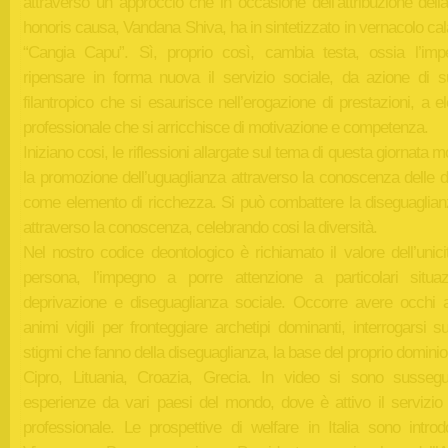
attraverso un approccio che in occasione dell’attribuzione dell
honoris causa, Vandana Shiva, ha in sintetizzato in vernacolo ca
“Cangia Capu”. Sì, proprio così, cambia testa, ossia l’im
ripensare in forma nuova il servizio sociale, da azione di s
filantropico che si esaurisce nell’erogazione di prestazioni, a 
professionale che si arricchisce di motivazione e competenza.
Iniziano cosi, le riflessioni allargate sul tema di questa giornata m
la promozione dell’uguaglianza attraverso la conoscenza delle d
come elemento di ricchezza. Si può combattere la diseguaglian
attraverso la conoscenza, celebrando cosi la diversità.
Nel nostro codice deontologico è richiamato il valore dell’unici
persona, l’impegno a porre attenzione a particolari situaz
deprivazione e diseguaglianza sociale. Occorre avere occhi a
animi vigili per fronteggiare archetipi dominanti, interrogarsi s
stigmi che fanno della diseguaglianza, la base del proprio dominio
Cipro, Lituania, Croazia, Grecia. In video si sono susseg
esperienze da vari paesi del mondo, dove è attivo il servizio 
professionale. Le prospettive di welfare in Italia sono introd