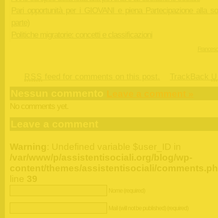
Pari opportunità per i GIOVANI e piena Partecipazione alla soc
parte)
Politiche migratorie: concetti e classificazioni
Francesc
feed for comments on this post.
TrackBack
RSS
U
Nessun commento
Leave a comment »
No comments yet.
Leave a comment
Warning
: Undefined variable $user_ID in
/var/www/p/assistentisociali.org/blog/wp-
content/themes/assistentisociali/comments.p
line
39
Nome (required)
Mail (will not be published) (required)