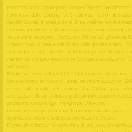
Per il terzo anno, seppur posticipato per esigenze organizzative
l’Università della Calabria, si è celebrato l’anno internazion
Servizio Sociale. In realtà più che di una celebrazione si è tratta
momento di confronto sulla professione e sul servizio sociale c
visto insieme protagonisti d’eccezione, l’Università, gli studenti, l’
A fare gli onori di casa e trait d’union della giornata è stato il P
Alessandro Sicora, docente di Metodologia del Servizio So
membro del comitato esecutivo dell’European Association of Sc
Social work.
Il Professor Piero Fantozzi di UNICAL ha introdotto i lavori tracc
breve excursus sul corso di laurea pensato e attuato nel 19
risposta alle fragilità del territorio. La Calabria paga dec
arretratezza culturale e formare professionisti capaci nella costru
opportunità, è ancora oggi l’impegno dell’Università.
Con amarezza e per problemi di fondi sono stati abbandonati av
significativi e chiuse le sedi distaccate di Locri e Crotone.
E’ possibile rafforzare la costruzione di una nuova prospettiva 