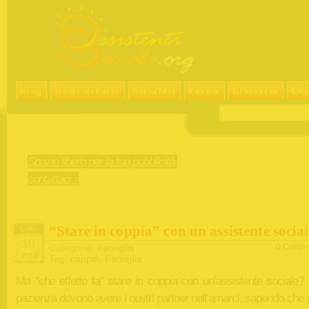
Blog
Home del sito
Socialdir
Forum
Glossario
Cha
Spazio libero per la tua pubblicità,
contattaci »
“Stare in coppia” con un assistente social
LUG
19
Categorie:
Famiglia
0 Comme
2013
Tag:
coppia
,
Famiglia
Ma “che effetto fa” stare in coppia con un’assistente sociale?
pazienza devono avere i nostri partner nell’amarci, sapendo che i