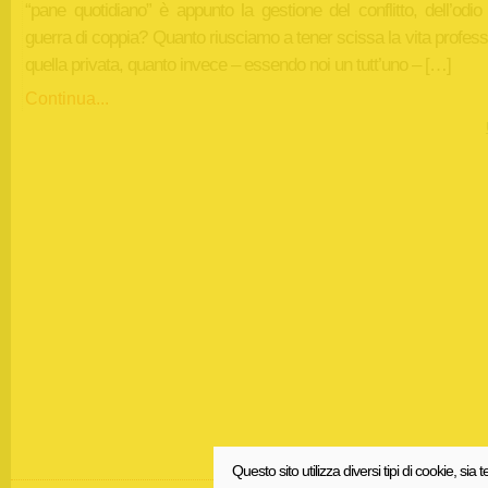
“pane quotidiano” è appunto la gestione del conflitto, dell’odio
guerra di coppia? Quanto riusciamo a tener scissa la vita profes
quella privata, quanto invece – essendo noi un tutt’uno – […]
Continua...
Questo sito utilizza diversi tipi di cookie, sia t