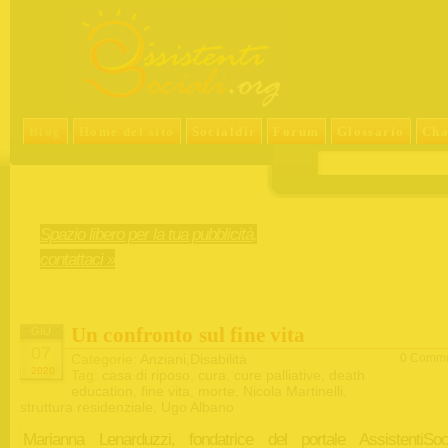
Blog
Home del sito
Socialdir
Forum
Glossario
Cha
Spazio libero per la tua pubblicità,
contattaci »
Un confronto sul fine vita
GIU
07
Categorie:
Anziani
,
Disabilità
0 Comme
2020
Tag:
casa di riposo
,
cura
,
cure palliative
,
death
education
,
fine vita
,
morte
,
Nicola Martinelli
,
struttura residenziale
,
Ugo Albano
Marianna Lenarduzzi, fondatrice del portale AssistentiSocia