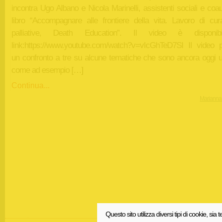
incontra Ugo Albano e Nicola Marinelli, assistenti sociali e coau
libro “Accompagnare alle frontiere della vita. Lavoro di cur
palliative, Death Education”. Il video è disponib
link:https://www.youtube.com/watch?v=vIcGhTeD7SI Il video 
un confronto a tre su alcune tematiche che sono ancora oggi u
come ad esempio […]
Continua...
Marianna
Questo sito utilizza diversi tipi di cookie, sia t