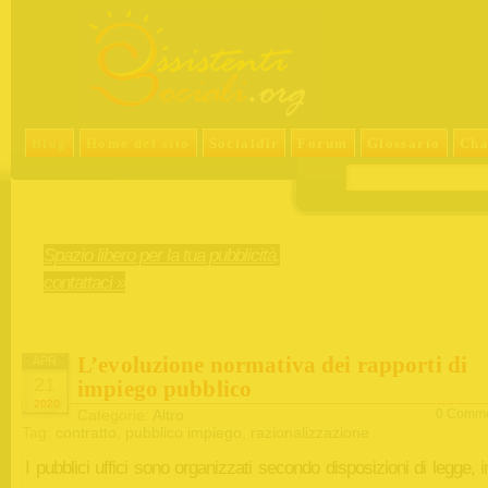
Blog
Home del sito
Socialdir
Forum
Glossario
Cha
Spazio libero per la tua pubblicità,
contattaci »
L’evoluzione normativa dei rapporti di
APR
21
impiego pubblico
2020
Categorie:
Altro
0 Comme
Tag:
contratto
,
pubblico impiego
,
razionalizzazione
I pubblici uffici sono organizzati secondo disposizioni di legge,