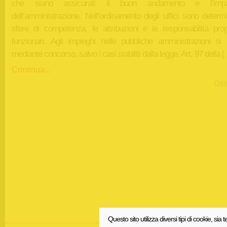
che siano assicurati il buon andamento e l’imparz
dell’amministrazione. Nell’ordinamento degli uffici sono determ
sfere di competenza, le attribuzioni e le responsabilità prop
funzionari. Agli impieghi nelle pubbliche amministrazioni si
mediante concorso, salvo i casi stabiliti dalla legge. Art. 97 della 
Continua...
Gabri
Questo sito utilizza diversi tipi di cookie, sia t