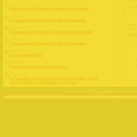
03-03-2026
Comme
Comunicare il Servizio Sociale (quarta parte)
13-02-2026
Comunicare il Servizio Sociale (terza parte)
Valid!
05-02-2026
Comunicare il Servizio Sociale (seconda parte)
Valid
26-01-2026
Comunicare il Servizio Sociale (prima parte)
09-11-2025
La crisi della krísis.
19-09-2025
Il viaggio relazionale del tirocinio
09-02-2024
La banalizzazione del disturbo depressivo: come
riconoscerlo e trasformarlo in risorsa.
|
Powered by
I.T.A. Solution
Powered 