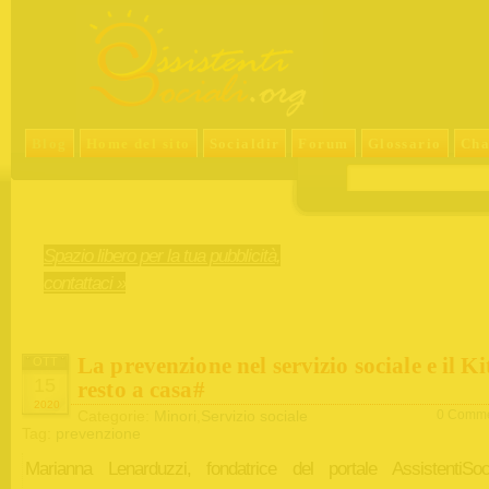
Blog
Home del sito
Socialdir
Forum
Glossario
Cha
Spazio libero per la tua pubblicità,
contattaci »
La prevenzione nel servizio sociale e il Ki
OTT
15
resto a casa#
2020
Categorie:
Minori
,
Servizio sociale
0 Comme
Tag:
prevenzione
Marianna Lenarduzzi, fondatrice del portale AssistentiSocia