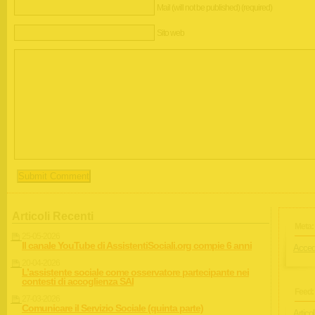
Mail (will not be published) (required)
Sito web
Articoli Recenti
Meta:
25-05-2026
Il canale YouTube di AssistentiSociali.org compie 6 anni
Acced
20-04-2026
L’assistente sociale come osservatore partecipante nei
contesti di accoglienza SAI
Feed:
27-03-2026
Comunicare il Servizio Sociale (quinta parte)
Articol