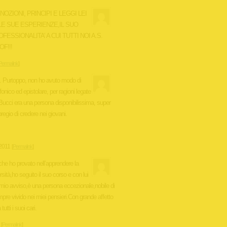
OZIONI, PRINCIPI E LEGGI LEI
LE SUE ESPERIENZE,IL SUO
SSIONALITA’ A CUI TUTTI NOI A.S.
F!!!
Permalink
]
. Purtoppo, non ho avuto modo di
onico ed epistolare, per ragioni legate
i Bucci era una persona disponibilissima, super
regio di credere nei giovani.
2011
[
Permalink
]
 che ho provato nell’apprendere la
rsità,ho seguito il suo corso e con lui
mio avviso,è una persona eccezionale,nobile di
empre vivido nei miei pensieri.Con grande affetto
utti i suoi cari.
[
Permalink
]