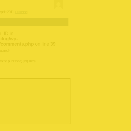
prile 2011
[
Permalink
]
r_ID in
/blog/wp-
li/comments.php
on line
39
quired)
 not be published) (required)