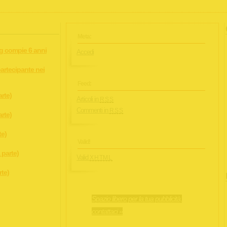
Meta:
rg compie 6 anni
Accedi
artecipante nei
Feed:
arte)
Articoli in
RSS
Commenti in
RSS
arte)
te)
Valid!
 parte)
Valid
XHTML
rte)
Spazio libero per la tua pubblicità,
contattaci »