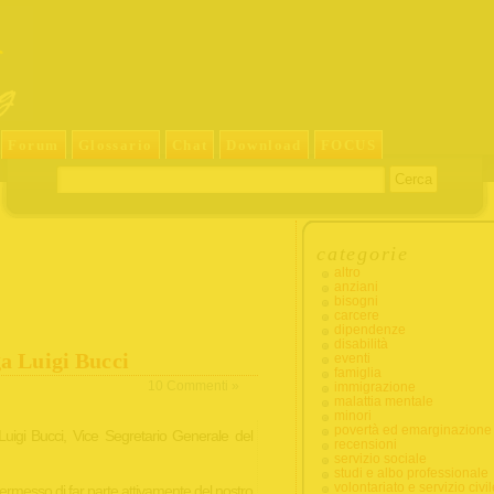
Forum
Glossario
Chat
Download
FOCUS
categorie
altro
anziani
bisogni
carcere
dipendenze
disabilità
ga Luigi Bucci
eventi
famiglia
10 Commenti »
immigrazione
malattia mentale
minori
povertà ed emarginazione
Luigi Bucci, Vice Segretario Generale del
recensioni
servizio sociale
studi e albo professionale
volontariato e servizio civil
rmesso di far parte attivamente del nostro