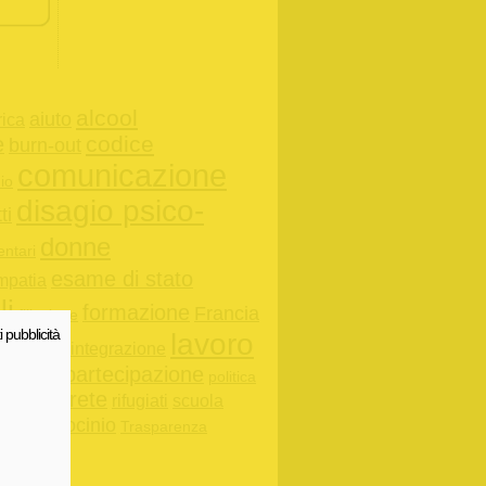
alcool
aiuto
rica
codice
e
burn-out
comunicazione
io
disagio psico-
tti
donne
entari
esame di stato
mpatia
li
formazione
Francia
filiazione
i pubblicità
ovani
lavoro
integrazione
partecipazione
o-aiuto
politica
rete
rifugiati
scuola
ttadinanza
ogico
tirocinio
Trasparenza