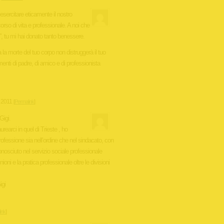
esercitare eticamente il nostro
corso di vita e professionale. A noi che
e”, tu mi hai donato tanto benessere.
la morte del tuo corpo non distruggerà il tuo
menti di padre, di amico e di professionista
 2011
[
Permalink
]
Gigi.
urearci in quel di Trieste , ho
professione sia nell’ordine che nel sindacato, con
onosciuto nel servizio sociale professionale
pinioni e la pratica professionale oltre le divisioni
igi
ink
]