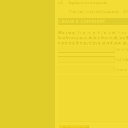
luigi bucci persona speciale
Commento by ardone Maria antonietta — 22 A
Leave a comment
Warning
: Undefined variable $use
/var/www/p/assistentisociali.org
content/themes/assistentisocia
Nome (re
Mail (will
Sito web