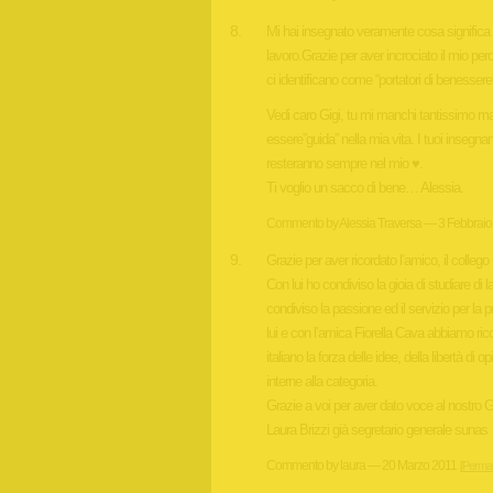
Mi hai insegnato veramente cosa significa 
lavoro.Grazie per aver incrociato il mio per
ci identificano come “portatori di benesser
Vedi caro Gigi, tu mi manchi tantissimo ma 
essere”guida” nella mia vita. I tuoi insegna
resteranno sempre nel mio ♥.
Ti voglio un sacco di bene… Alessia.
Commento by Alessia Traversa — 3 Febbraio
Grazie per aver ricordato l’amico, il collego 
Con lui ho condiviso la gioia di studiare di la
condiviso la passione ed il servizio per la 
lui e con l’amica Fiorella Cava abbiamo ric
italiano la forza delle idee, della libertà di o
interne alla categoria.
Grazie a voi per aver dato voce al nostro G
Laura Brizzi già segretario generale sunas
Commento by laura — 20 Marzo 2011
[
Permal