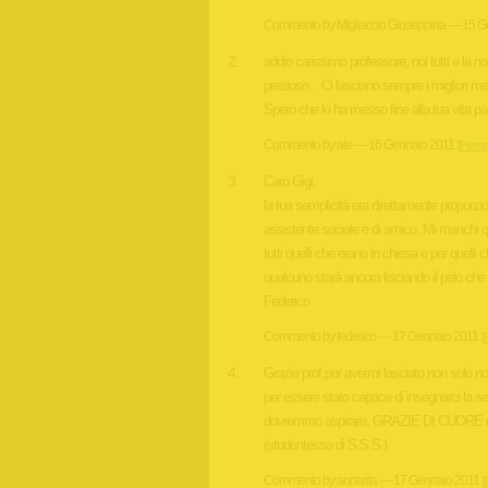
Commento by Migliaccio Giuseppina — 15 G
addio carissimo professore, noi tutti e la n
prezioso…Ci lasciano sempre i migliori me
Spero che ki ha messo fine alla tua vita
Commento by ale — 16 Gennaio 2011
[
Permal
Caro Gigi,
la tua semplicità era direttamente proporzi
assistente sociale e di amico. Mi manchi
tutti quelli che erano in chiesa e per quelli 
qualcuno starà ancora lisciando il pelo che 
Federico
Commento by federico — 17 Gennaio 2011
[
Grazie prof.per avermi lasciato non solo noz
per essere stato capace di insegnarci la serie
dovremmo aspirare, GRAZIE DI CUORE è 
(studentessa di S.S.S.)
Commento by annarita — 17 Gennaio 2011
[