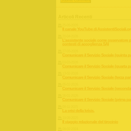
Articoli Recenti
25-05-2026
Il canale YouTube di AssistentiSociali.o
20-04-2026
L’assistente sociale come osservatore p
contesti di accoglienza SAI
27-03-2026
Comunicare il Servizio Sociale (quinta p
03-03-2026
Comunicare il Servizio Sociale (quarta p
13-02-2026
Comunicare il Servizio Sociale (terza par
05-02-2026
Comunicare il Servizio Sociale (seconda
26-01-2026
Comunicare il Servizio Sociale (prima pa
09-11-2025
La crisi della krísis.
19-09-2025
Il viaggio relazionale del tirocinio
09-02-2024