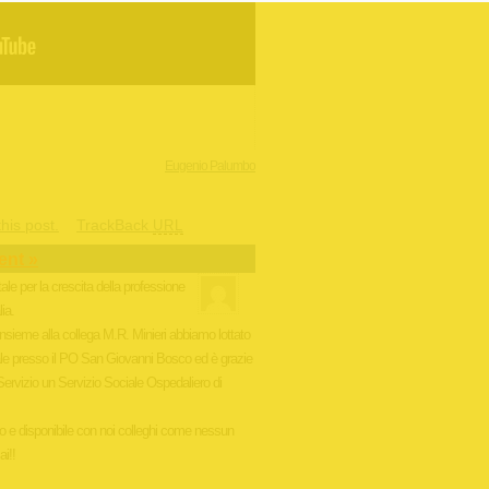
Eugenio Palumbo
his post.
TrackBack
URL
ent »
le per la crescita della professione
ia.
insieme alla collega M.R. Minieri abbiamo lottato
iale presso il PO San Giovanni Bosco ed è grazie
 Servizio un Servizio Sociale Ospedaliero di
o e disponibile con noi colleghi come nessun
i!!