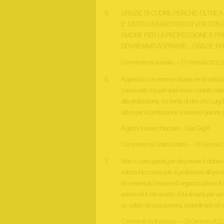
GRAZIE DI CUORE PERCHE’ OLTRE A N
E’ STATO UN MAESTRO DI VITA CON 
AMORE PER LA PROFESSIONE E PROFE
DOVREMMO ASPIRARE…GRAZIE PRO
Commento by annarita — 17 Gennaio 2011
[
Apprendo con enorme dispiacere la notizia
conoscerlo ma per quel breve contatto telef
alla professione, mi sento di dire che Luig
attiva per la professione e aveva il grande p
A giorni ti avrei chiamato.. Ciao Gigi!!!
Commento by Cristina Maino — 18 Gennaio 
Non ci sono parole,per descrivere il dolore
notizia.Ho conosciuto il professore all’unive
ho sostenuto l’esame di organizzazione.A 
animo ed il mio ricordo di lui rimarrà per s
un saluto ad una persona straordinaria ed a t
Commento by francesca — 26 Gennaio 2011