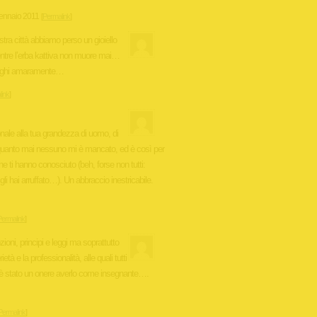
ennaio 2011
[
Permalink
]
ostra città abbiamo perso un gioiello
ntre l’erba kattiva non muore mai…
 paghi amaramente…
ink
]
onale alla tua grandezza di uomo, di
 quanto mai nessuno mi è mancato, ed è così per
che ti hanno conosciuto (beh, forse non tutti:
gli hai arruffato…). Un abbraccio inestricabile.
Permalink
]
ioni, principi e leggi ma soprattutto
tà e la professionalità, alle quali tutti
stato un onere averlo come insegnante….
Permalink
]