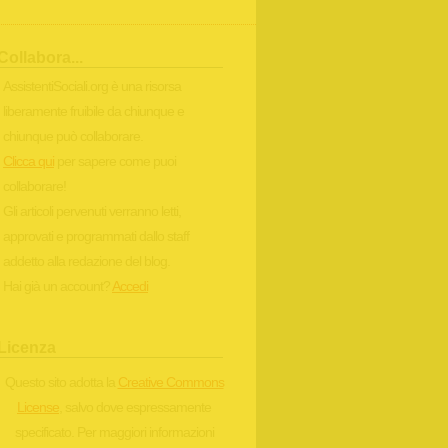
Collabora...
AssistentiSociali.org è una risorsa
liberamente fruibile da chiunque e
chiunque può collaborare.
Clicca qui
per sapere come puoi
collaborare!
Gli articoli pervenuti verranno letti,
approvati e programmati dallo staff
addetto alla redazione del blog.
Hai già un account?
Accedi
Licenza
Questo sito adotta la
Creative Commons
License
, salvo dove espressamente
specificato. Per maggiori informazioni