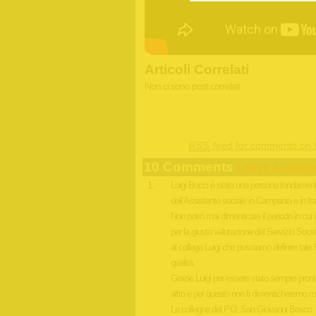
Articoli Correlati
Non ci sono post correlati
feed for comments on t
RSS
10 Comments
Leave a comm
Luigi Bucci è stata una persona fondamenta
dell’Assistente sociale in Campania e in Ital
Non potrò mai dimenticare il periodo in cui 
per la giusta valutazione del Servizio Soc
al collega Luigi che possiamo definire tale
qualità.
Grazie Luigi per essere stato sempre pront
altro e per questo non ti dimenticheremo ma
Le colleghe del P.O. San Giovanni Bosco