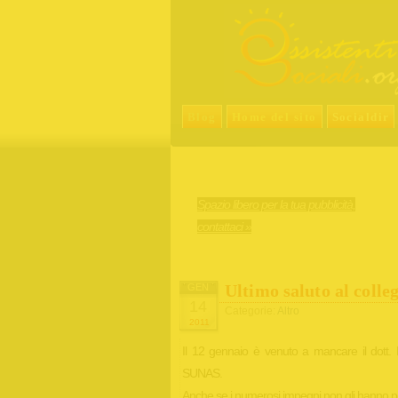
Blog
Home del sito
Socialdir
Spazio libero per la tua pubblicità,
contattaci »
Ultimo saluto al colle
GEN
14
Categorie:
Altro
2011
Il 12 gennaio è venuto a mancare il dott. 
SUNAS.
Anche se i numerosi impegni non gli hanno pe