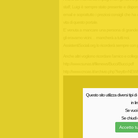
staff, Luigi è sempre stato presente e dispon
email e soprattutto i preziosi consigli che ha 
vita di questo portale.
E’ venuta a mancare una persona di grande 
gli eravamo vicini… mancherà a tutti noi.
AssistentiSociali.org lo ricorderà sempre con 
Anche altri vogliono ricordare l’amico e colleg
http://www.sunas.it/filenews/Bucci/Bucci.pdf
http://www.cnoas.it/archivio.php?keytb=NE
Questo sito utilizza diversi tipi di
in l
Se vuoi 
Se chiudi 
Accetto tu