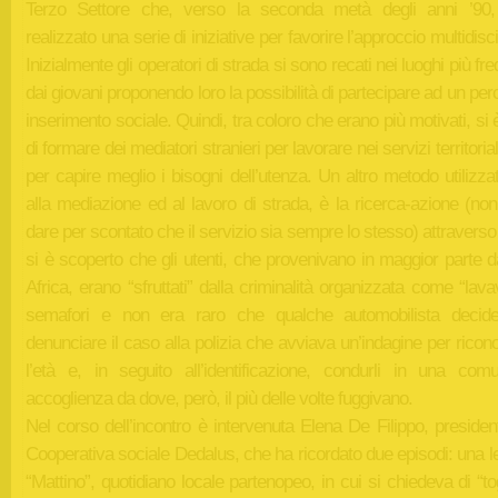
Terzo Settore che, verso la seconda metà degli anni ’90
realizzato una serie di iniziative per favorire l’approccio multidisci
Inizialmente gli operatori di strada si sono recati nei luoghi più fre
dai giovani proponendo loro la possibilità di partecipare ad un per
inserimento sociale. Quindi, tra coloro che erano più motivati, si 
di formare dei mediatori stranieri per lavorare nei servizi territoria
per capire meglio i bisogni dell’utenza. Un altro metodo utilizzat
alla mediazione ed al lavoro di strada, è la ricerca-azione (no
dare per scontato che il servizio sia sempre lo stesso) attraverso 
si è scoperto che gli utenti, che provenivano in maggior parte 
Africa, erano “sfruttati” dalla criminalità organizzata come “lavav
semafori e non era raro che qualche automobilista decid
denunciare il caso alla polizia che avviava un’indagine per rico
l’età e, in seguito all’identificazione, condurli in una comu
accoglienza da dove, però, il più delle volte fuggivano.
Nel corso dell’incontro è intervenuta Elena De Filippo, presiden
Cooperativa sociale Dedalus, che ha ricordato due episodi: una le
“Mattino”, quotidiano locale partenopeo, in cui si chiedeva di “tog