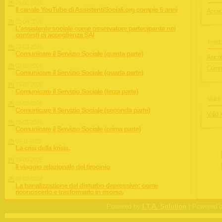
25-05-2026
Il canale YouTube di AssistentiSociali.org compie 6 anni
Acced
20-04-2026
L’assistente sociale come osservatore partecipante nei
contesti di accoglienza SAI
Feed:
27-03-2026
Comunicare il Servizio Sociale (quinta parte)
Articol
03-03-2026
Comme
Comunicare il Servizio Sociale (quarta parte)
13-02-2026
Comunicare il Servizio Sociale (terza parte)
Valid!
05-02-2026
Comunicare il Servizio Sociale (seconda parte)
Valid
26-01-2026
Comunicare il Servizio Sociale (prima parte)
09-11-2025
La crisi della krísis.
19-09-2025
Il viaggio relazionale del tirocinio
09-02-2024
La banalizzazione del disturbo depressivo: come
riconoscerlo e trasformarlo in risorsa.
|
Powered by
I.T.A. Solution
Powered 