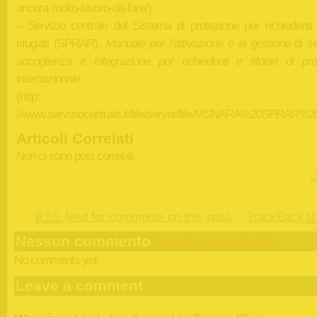
ancora-molto-lavoro-da-fare/)
– Servizio centrale del Sistema di protezione per richiedenti 
rifugiati (SPRAR),
Manuale per l’attivazione e la gestione di se
accoglienza e integrazione per richiedenti e titolari di pro
internazionale.
(http:
//www.serviziocentrale.it/file/server/file/MSNARA%20SPRAR%20
Articoli Correlati
Non ci sono post correlati
Lu
feed for comments on this post.
TrackBack
RSS
U
Nessun commento
Leave a comment »
No comments yet.
Leave a comment