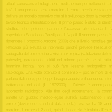
attuali conoscenze biologiche e mediche non permettono di co
l’età di una persona senza margine di errore, perciò, è stato im
definire un modello operativo che si è sviluppato dopo la creazio
tavolo tecnico interistituzionale. Il primo passo è stato di identif
struttura che potesse garantire l’accesso allo standard: l’
ospedaliera Santobono-Pausilipon di Napoli. Il secondo passo è 
riprendere il protocollo Ascone (2009) che a livello mondiale ga
l’efficacia più elevata di intervento perché prevede l’esecuzio
radiografia del polso e di una visita auxologica (valutazione dello 
puberale), garantendo i diritti del minore perché, se si tratta
femmina incinta, non si può fare l’esame radiografico 
l’auxologia. Una volta ottenuto il consenso – poiché molti di e
parlano italiano e, per legge, bisogna acquisire il consenso info
trattamento dei dati (L. 187/2000) – l’utente è accompagn
laboratorio radiologico. Alla fine degli accertamenti, la comm
emette un giudizio medico-legale sull’età, sottolineando i mar
errore (deviazione standard dalla media), es. se ha 18 anni
margine di errore di 2 anni, quindi, la cartella è inviata all’ent