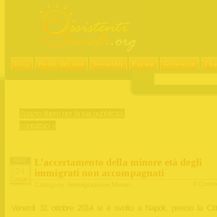
Blog
Home del sito
Socialdir
Forum
Glossario
Cha
Spazio libero per la tua pubblicità,
contattaci »
L’accertamento della minore età degli
NOV
24
immigrati non accompagnati
2014
Categorie:
Immigrazione
,
Minori
0 Comme
Venerdì 31 ottobre 2014 si è svolto a Napoli, presso la Citt