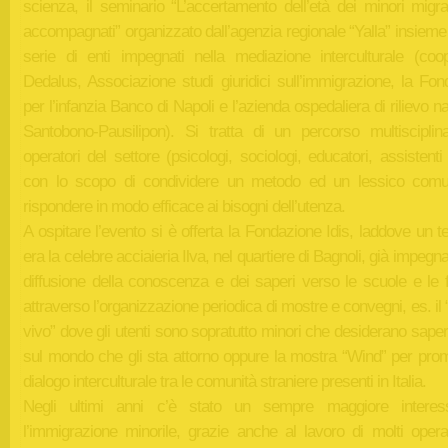
scienza, il seminario “L’accertamento dell’età dei minori migra
accompagnati” organizzato dall’agenzia regionale “Yalla” insiem
serie di enti impegnati nella mediazione interculturale (coop
Dedalus, Associazione studi giuridici sull’immigrazione, la Fon
per l’infanzia Banco di Napoli e l’azienda ospedaliera di rilievo n
Santobono-Pausilipon). Si tratta di un percorso multisciplin
operatori del settore (psicologi, sociologi, educatori, assistenti 
con lo scopo di condividere un metodo ed un lessico com
rispondere in modo efficace ai bisogni dell’utenza.
A ospitare l’evento si è offerta la Fondazione Idis, laddove un 
era la celebre acciaieria Ilva, nel quartiere di Bagnoli, già impegna
diffusione della conoscenza e dei saperi verso le scuole e le f
attraverso l’organizzazione periodica di mostre e convegni, es. i
vivo” dove gli utenti sono sopratutto minori che desiderano saper
sul mondo che gli sta attorno oppure la mostra “Wind” per prom
dialogo interculturale tra le comunità straniere presenti in Italia.
Negli ultimi anni c’è stato un sempre maggiore interes
l’immigrazione minorile, grazie anche al lavoro di molti operat