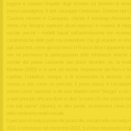
leggere e valutare l’impatto degli stranieri sul territorio di dest
(nuovo paradigma). Il dott. Giuseppe Centomani, Direttore del C
Giustizia minorile in Campania, citando il sociologo Alessandr
ritiene che bisogna superare alcuni equivoci in materia di inte
sociale perché i modelli basati sull’assimilazione non riconos
caratteristiche delle parti ma pretendono che gli stranieri si om
agli autoctoni, come già successo in Francia dove l’apparente to
non ha permesso la partecipazione delle minoranze etniche al
sociale del paese causando non pochi disordini, es. la rivolt
Banlieue (2005) e, in anni più recenti, l’espulsione dei Rom e Sin
capitale. L’obiettivo, dunque, è di riconoscere la diversità c
risorsa e non come un pericolo: il primo passo è l’accettazi
minore come “persona” e dei suoi obiettivi come “bisogni” e ciò
a quel principio africano dove si dice “io sono ciò che sono in virt
che tutti siamo” (ubuntu), in altre parole, riconoscersi come coi
della medesima realtà sociale.
Il percorso di realizzazione del protocollo, iniziato nella seconda 
2011 e conclusosi nel novembre 2013, si è reso necessario in qu