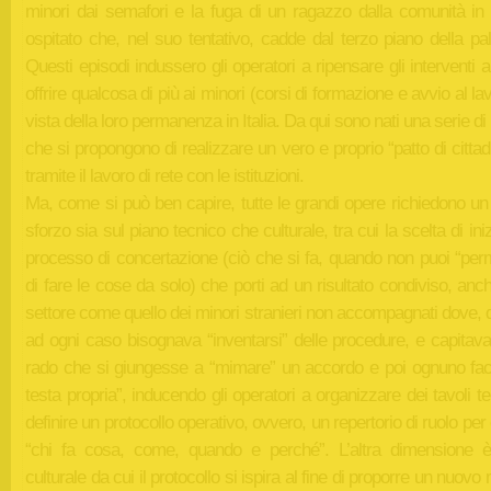
minori dai semafori e la fuga di un ragazzo dalla comunità in 
ospitato che, nel suo tentativo, cadde dal terzo piano della pa
Questi episodi indussero gli operatori a ripensare gli interventi al
offrire qualcosa di più ai minori (corsi di formazione e avvio al lav
vista della loro permanenza in Italia. Da qui sono nati una serie di 
che si propongono di realizzare un vero e proprio “patto di citta
tramite il lavoro di rete con le istituzioni.
Ma, come si può ben capire, tutte le grandi opere richiedono un
sforzo sia sul piano tecnico che culturale, tra cui la scelta di ini
processo di concertazione (ciò che si fa, quando non puoi “perm
di fare le cose da solo) che porti ad un risultato condiviso, anc
settore come quello dei minori stranieri non accompagnati dove, d
ad ogni caso bisognava “inventarsi” delle procedure, e capitava
rado che si giungesse a “mimare” un accordo e poi ognuno fac
testa propria”, inducendo gli operatori a organizzare dei tavoli te
definire un protocollo operativo, ovvero, un repertorio di ruolo per 
“chi fa cosa, come, quando e perché”. L’altra dimensione è
culturale da cui il protocollo si ispira al fine di proporre un nuovo