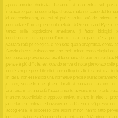
appositamente dedicata. L’esame si concentra sul polso
metacarpo perché questo tipo di osso muta nel corso del tempo 
di accrescimento), da cui si può stabilire l’età del minore, e
confrontare l’immagine con il metodo di Greulich and Pyle, che
tarato sulla popolazione americana (i fattori biologici 
condizionare lo sviluppo dell’uomo). In alcuni paesi c’è la possib
valutare l’età psicologica, e non solo quella anagrafica, come, ad
Svezia dove si è riscontrato che molti minori erano plagiati dal
del paese di provenienza, es. il fenomeno dei bambini-soldato. 
penale è più difficile, es. quando arriva di notte piantonato dalla p
non è sempre possibile effettuare colloqui o altri test psico-attitudin
In Italia, non essendoci una normativa precisa sull’accertamento 
minore, succede che gli enti locali si regolano ciascuno in 
arbitraria: in alcune città l’accertamento avviene in un pronto soc
maniera superficiale e approssimativa, mentre in altre si pro
accertamenti reiterati ed invasivi, es. a Paterno (PZ) presso un c
accoglienza, è successo che alcuni minori hanno fatto perven
certificati dai paesi d’origine che accertavano l’età minore, ma 