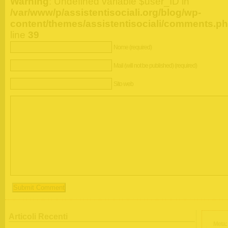
Warning
: Undefined variable $user_ID in
/var/www/p/assistentisociali.org/blog/wp-
content/themes/assistentisociali/comments.p
line
39
Nome (required)
Mail (will not be published) (required)
Sito web
Articoli Recenti
Meta: