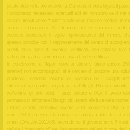
potuto stabilire la loro autenticità. Dal punto di vista legale, il pass
il documento necessario, eventuali altri atti non sono validi ma
essere ritenuti come “indizi” e solo dopo l’esame medico; in mo
subentra il buonsenso. Se il tribunale dovesse nominare un tuto
dovesse subentrare il legale rappresentante del minore, ch
spesso coincide con il rappresentante del centro di accoglien
questi, sulla base di eventuali certificati, non volesse fare 
radiografico, allora si riconosce la validità dei certificati.
In conclusione, a Napoli, dove si stima vi siano ancora 250
stranieri non accompagnati, si è cercato di proporre una soluz
problema, mettendo insieme gli operatori ed i soggetti istitu
interessati tra i quali si segnalano, tra l’altro, la Procura minorile, 
dell’ordine, gli enti locali, il terzo settore e l’Asl. Il tavolo te
permesso di affrontare i bisogni più urgenti alla luce delle risorse
limitate, e della normativa vigente. A tal proposito il Dlgs n. 
marzo 2014 recepisce la normativa europea contro la tratta di
umani (Direttiva 2011/36), secondo cui il governo entro 6 mesi
definire i “meccanismi” per l’accertamento dell’età minore degli s