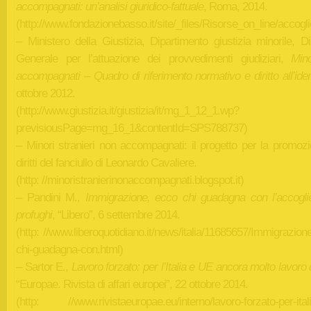
accompagnati: un’analisi giuridico-fattuale
, Roma, 2014.
(http://www.fondazionebasso.it/site/_files/Risorse_on_line/accogl
– Ministero della Giustizia, Dipartimento giustizia minorile, D
Generale per l’attuazione dei provvedimenti giudiziari,
Min
accompagnati – Quadro di riferimento normativo e diritto all’iden
ottobre 2012.
(http://www.giustizia.it/giustizia/it/mg_1_12_1.wp?
previsiousPage=mg_16_1&contentId=SPS788737)
– Minori stranieri non accompagnati: il progetto per la promozi
diritti del fanciullo di Leonardo Cavaliere.
(http: //minoristranierinonaccompagnati.blogspot.it)
– Pandini M.,
Immigrazione, ecco chi guadagna con l’accogli
profughi
, “Libero”, 6 settembre 2014.
(http: //www.liberoquotidiano.it/news/italia/11685657/Immigrazio
chi-guadagna-con.html)
– Sartor E.,
Lavoro forzato: per l’Italia e UE ancora molto lavoro 
“Europae. Rivista di affari europei”, 22 ottobre 2014.
(http: //www.rivistaeuropae.eu/interno/lavoro-forzato-per-itali