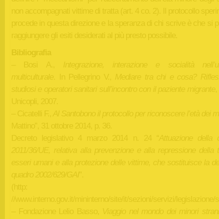
non accompagnati vittime di tratta (art. 4 co. 2). Il protocollo sper
procede in questa direzione e la speranza di chi scrive è che si
raggiungere gli esiti desiderati al più presto possibile.
Bibliografia
– Bosi A.,
Integrazione, interazione e socialità nell’u
multiculturale
. In Pellegrino V.,
Mediare tra chi e cosa? Rifless
studiosi e operatori sanitari sull’incontro con il paziente migrante
,
Unicopli, 2007.
– Cicatelli F.,
Al Santobono il protocollo per riconoscere l’età dei m
Mattino”, 31 ottobre 2014, p. 36.
Decreto legislativo 4 marzo 2014 n. 24 “
Attuazione della d
2011/36/UE, relativa alla prevenzione e alla repressione della t
esseri umani e alla protezione delle vittime, che sostituisce la d
quadro 2002/629/GAI
”.
(http:
//www.interno.gov.it/mininterno/site/it/sezioni/servizi/legisla
– Fondazione Lelio Basso,
Viaggio nel mondo dei minori strani