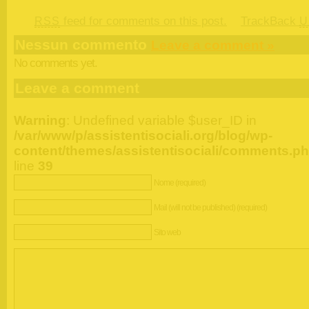
feed for comments on this post.
TrackBack
RSS
U
Nessun commento
Leave a comment »
No comments yet.
Leave a comment
Warning
: Undefined variable $user_ID in
/var/www/p/assistentisociali.org/blog/wp-
content/themes/assistentisociali/comments.p
line
39
Nome (required)
Mail (will not be published) (required)
Sito web