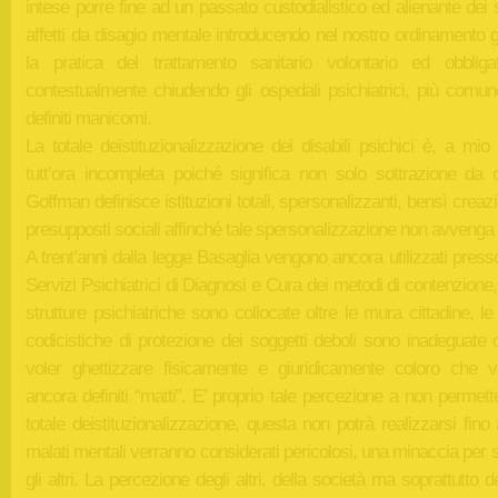
intese porre fine ad un passato custodialistico ed alienante dei 
affetti da disagio mentale introducendo nel nostro ordinamento g
la pratica del trattamento sanitario volontario ed obbliga
contestualmente chiudendo gli ospedali psichiatrici, più comu
definiti manicomi.
La totale deistituzionalizzazione dei disabili psichici è, a mio
tutt’ora incompleta poiché significa non solo sottrazione da 
Goffman definisce istituzioni totali, spersonalizzanti, bensì creaz
presupposti sociali affinché tale spersonalizzazione non avvenga 
A trent’anni dalla legge Basaglia vengono ancora utilizzati press
Servizi Psichiatrici di Diagnosi e Cura dei metodi di contenzione
strutture psichiatriche sono collocate oltre le mura cittadine, l
codicistiche di protezione dei soggetti deboli sono inadeguate
voler ghettizzare fisicamente e giuridicamente coloro che 
ancora definiti “matti”. E’ proprio tale percezione a non permet
totale deistituzionalizzazione, questa non potrà realizzarsi fino
malati mentali verranno considerati pericolosi, una minaccia per 
gli altri. La percezione degli altri, della società ma soprattutto deg