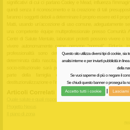
significativi di cui ci parlano Cooley e Mead, influenza l’immagi
quindi senza il riconoscimento e la creazione di tali presuppos
faranno i soggetti deboli a determinare il proprio essere ed il propr
Matti, usando un’accezione di uso comune, adeguatamente seg
una competente équipe multiprofessionale presso Comunità Al
Centri di Salute Mentale, laboratori protetti possono vivere o t
vivere autonomamente come persone “normali”. Fiducia, i
professionalità sono determinanti per modificare una con
Questo sito utilizza diversi tipi di cookie, sia t
determinata dalla nascita, da fattori sociali. Modificando la pe
analisi interne e per inviarti pubblicità in li
socio-istituzionale sarà possibile una modificazione dell’imma
della na
parte della famiglia e progressivamente si sé poi
Se vuoi saperne di più o negare il cons
destituzionalizzazione e l’integrazione si può fare!
Se chiudi questo banner o prosegui la nav
|
Articoli Correlati
Accetto tutti i cookie
Lasciami 
Quale salute e quali risposte per Rom, Sinti e Caminanti?
Progetto Nexus
Il piano di zona
Ales