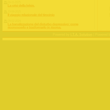
09-11-2025
La crisi della krísis.
19-09-2025
Il viaggio relazionale del tirocinio
09-02-2024
La banalizzazione del disturbo depressivo: come
riconoscerlo e trasformarlo in risorsa.
|
Powered by
I.T.A. Solution
Powered 