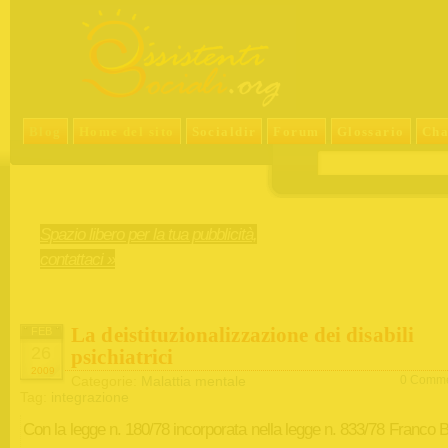
Blog
Home del sito
Socialdir
Forum
Glossario
Cha
Spazio libero per la tua pubblicità,
contattaci »
La deistituzionalizzazione dei disabili
FEB
26
psichiatrici
2009
Categorie:
Malattia mentale
0 Comme
Tag:
integrazione
Con la legge n. 180/78 incorporata nella legge n. 833/78 Franco 