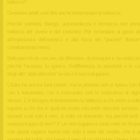
bellezza?
Diventare adulti vuol dire anche testimoniare le bellezza.
Perché sobrietà, dialogo, autorevolezza o fermezza non annul
bellezza del vivere e del crescere. Per rimandare al gusto del
all’importanza dell’estetica e alla forza del “piacere” libera
correttamente inteso.
Bello perché da cercare, da difendere, da inseguire e da realizzar
perché l’avarizia, lo spreco, l’indifferenza, la passività e la 
degli altri “abbruttiscono” la vita e il suo svilupparsi.
L’Italia ha ancora tanti poveri, ma la povertà non si sposa con il
con il trasandato, con il trascurato, con la mancanza di digni
decoro. C’è bisogno di testimoniare la bellezza a chi veste a volt
lugubre a chi sta in qualche modo cercando orizzonti luminosi
davanti a sé solo il nero. A volte mi domando: ma perché tanti 
vestono troppo di nero? E’ un nero lugubre e tante volte ho l’imp
che questi ragazzi hanno non solo il nero del vestito, che è a
somma dei colori, ma hanno il nero di un orizzonte chiuso: non 