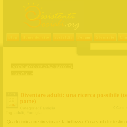
Blog
Home del sito
Socialdir
Forum
Glossario
Cha
Spazio libero per la tua pubblicità,
contattaci »
Diventare adulti: una ricerca possibile (t
GEN
29
parte)
2007
Categorie:
Famiglia
0 Comme
Tag:
adulti
,
Famiglia
Quarto indicatore direzionale: la
bellezza
. Cosa vuol dire testimo