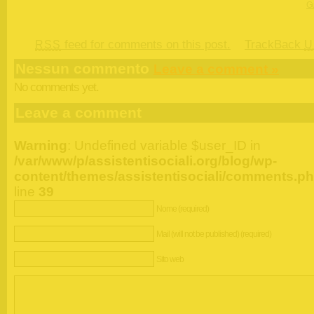
Gu
feed for comments on this post.
TrackBack
RSS
U
Nessun commento
Leave a comment »
No comments yet.
Leave a comment
Warning
: Undefined variable $user_ID in
/var/www/p/assistentisociali.org/blog/wp-
content/themes/assistentisociali/comments.p
line
39
Nome (required)
Mail (will not be published) (required)
Sito web