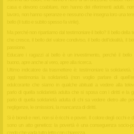
casa e devono coabitare, non hanno dei riferimenti adulti, no
lavoro, non hanno speranze e nessuno che insegna loro una tens
bello (il tutto e subito spesso fa virile).
Ma perché non ripartiamo dal testimoniare il bello? Il bello della 
che cresce, il bello del valore condiviso, il bello dell’idealità, il be
passione.
Educare i ragazzi al bello è un investimento, perché il bello 
buono, apre anche al vero, apre alla ricerca.
Ultimo indicatore da trasmettere è: testimoniare la solidarietà. 
oggi testimonia la solidarietà (non voglio parlare di quell’em
edulcorante che siamo in qualche abituati a vedere alla televi
parlo di quella solidarietà adulta che si sposa con i diritti e la gi
parlo di quella solidarietà adulta di chi sa vedere dietro alle po
negligenze, le omissioni, la mancanza di diritti.
Si è biondi e neri, non si è ricchi e poveri. Il colore degli occhi e di
sono un atto genetico: la povertà è una conseguenza socio-pol
credo che vada tutto letto con chiarezza.