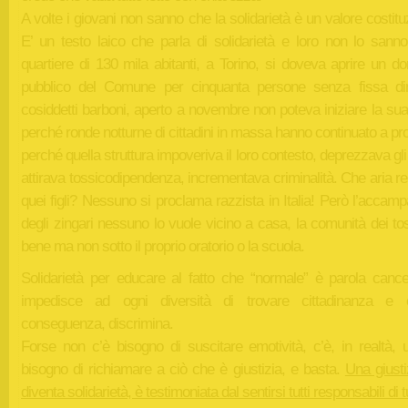
A volte i giovani non sanno che la solidarietà è un valore costitu
E’ un testo laico che parla di solidarietà e loro non lo sanno
quartiere di 130 mila abitanti, a Torino, si doveva aprire un do
pubblico del Comune per cinquanta persone senza fissa di
cosiddetti barboni, aperto a novembre non poteva iniziare la sua 
perché ronde notturne di cittadini in massa hanno continuato a pr
perché quella struttura impoveriva il loro contesto, deprezzava gli 
attirava tossicodipendenza, incrementava criminalità. Che aria r
quei figli? Nessuno si proclama razzista in Italia! Però l’acca
degli zingari nessuno lo vuole vicino a casa, la comunità dei to
bene ma non sotto il proprio oratorio o la scuola.
Solidarietà per educare al fatto che “normale” è parola cance
impedisce ad ogni diversità di trovare cittadinanza e 
conseguenza, discrimina.
Forse non c’è bisogno di suscitare emotività, c’è, in realtà, 
bisogno di richiamare a ciò che è giustizia, e basta.
Una giusti
diventa solidarietà, è testimoniata dal sentirsi tutti responsabili di tu