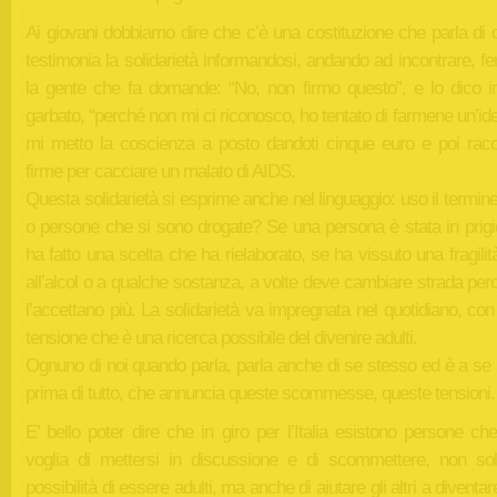
Ai giovani dobbiamo dire che c’è una costituzione che parla di dir
testimonia la solidarietà informandosi, andando ad incontrare, 
la gente che fa domande: “No, non firmo questo”, e lo dico 
garbato, “perché non mi ci riconosco, ho tentato di farmene un’id
mi metto la coscienza a posto dandoti cinque euro e poi racc
firme per cacciare un malato di AIDS.
Questa solidarietà si esprime anche nel linguaggio: uso il termine
o persone che si sono drogate? Se una persona è stata in prigi
ha fatto una scelta che ha rielaborato, se ha vissuto una fragilit
all’alcol o a qualche sostanza, a volte deve cambiare strada pe
l’accettano più. La solidarietà va impregnata nel quotidiano, co
tensione che è una ricerca possibile del divenire adulti.
Ognuno di noi quando parla, parla anche di se stesso ed è a se 
prima di tutto, che annuncia queste scommesse, queste tensioni.
E’ bello poter dire che in giro per l’Italia esistono persone c
voglia di mettersi in discussione e di scommettere, non sol
possibilità di essere adulti, ma anche di aiutare gli altri a diventare