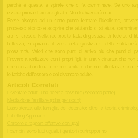
perché è questa la spirale che ci fa camminare. Se uno asp
essere prima di aiutare gli altri. Non lo diventerà mai.
Forse bisogna ad un certo punto fermare l’idealismo, attivars
processo storico e scoprire che aiutando ci si aiuta, cammina
altri si cresce. Nella reciprocità fatta di giustizia, di fedeltà, di li
bellezza, scopriamo il volto della giustizia e della solidariet
prossimità. Valori che sono punti di arrivo più che punti di pa
Provare a realizzare con i propri figli, in una vicinanza che non 
che non abbandona, che non umilia e che non allontana, sono le 
le fatiche dell’essere e del diventare adulto.
Articoli Correlati
Diventare adulti: una ricerca possibile (seconda parte)
Mediazione familiare (roba per pochi)
L’assistenza alla famiglia del detenuto: oltre la teoria criminolo
Labelling Approach
Carcere e rapporti affettivo-coniugali
I bambini sono tutti uguali, i genitori (purtroppo) no