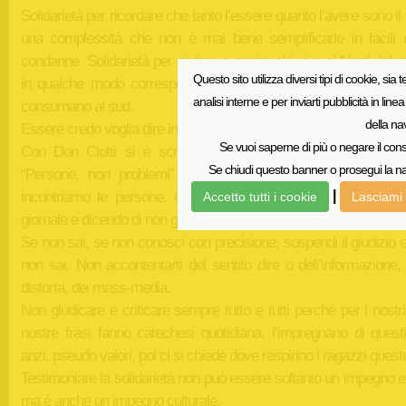
Solidarietà per ricordare che tanto l’essere quanto l’avere sono il f
una complessità che non è mai bene semplificarle in facili e 
condanne. Solidarietà per aiutare a capire chi vive al Nord del
Questo sito utilizza diversi tipi di cookie, sia t
in qualche modo corresponsabile delle fatiche e delle povertà
analisi interne e per inviarti pubblicità in li
consumano al sud.
della na
Essere credo voglia dire incontrare le persone e affrontare i probl
Se vuoi saperne di più o negare il cons
Con Don Ciotti si è scritto, all’interno del Gruppo Abele, un
Se chiudi questo banner o prosegui la nav
“Persone, non problemi” che vuol dire: affrontiamo i prob
incontriamo le persone. Questo credo che vada letto guard
|
Accetto tutti i cookie
Lasciami 
giornale e dicendo di non giudicare.
Se non sai, se non conosci con precisione, sospendi il giudizio 
non sai. Non accontentarti del sentito dire o dell’informazione,
distorta, dei mass-media.
Non giudicare e criticare sempre tutto e tutti perché per i nostri f
nostre frasi fanno catechesi quotidiana, l’impregnano di questi
anzi, pseudo valori, poi ci si chiede dove respirino i ragazzi ques
Testimoniare la solidarietà non può essere soltanto un impegno 
ma è anche un impegno culturale.