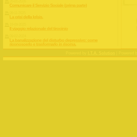
26-01-2026
Comunicare il Servizio Sociale (prima parte)
09-11-2025
La crisi della krísis.
19-09-2025
Il viaggio relazionale del tirocinio
09-02-2024
La banalizzazione del disturbo depressivo: come
riconoscerlo e trasformarlo in risorsa.
|
Powered by
I.T.A. Solution
Powered 