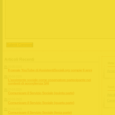
Articoli Recenti
Meta:
25-05-2026
Il canale YouTube di AssistentiSociali.org compie 6 anni
Acced
20-04-2026
L’assistente sociale come osservatore partecipante nei
contesti di accoglienza SAI
Feed:
27-03-2026
Comunicare il Servizio Sociale (quinta parte)
Articol
03-03-2026
Comme
Comunicare il Servizio Sociale (quarta parte)
13-02-2026
Comunicare il Servizio Sociale (terza parte)