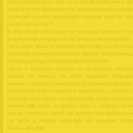
nostra società fa ormai i conti con la difficoltà di adeguarsi ai ritmi
sostenuti nonché alle pressioni che vengono dal mondo maschile
A volte però si verifica un passaggio importante: quello da “vitt
processi sociali a “orco”.
In detto articolo vorrei trattare un tema poco conosciuto e as
esclusivamente al mondo maschile, ovvero quello della pedofilia.
Con la parola “abuso” si intendono “
tutte le volte in cui un bamb
adolescente non vengono considerati “persone” nella loro pienez
loro realtà psicologica ed esistenziale e dei loro diritti
”.
L’abuso è sommerso, connesso ad occultamento, pericolo
rilevabile con certezza, ma anche complesso, multiproble
tendente a cronicizzarsi nonché indice di una patologia famigliare.
Questo orribile reato si consuma in duplice forma: o perché la 
connivente con il partner che abusa sui figli, ovvero perché es
materiale delle azioni. Se nel primo caso, la condanna che n
sarà per concorso o correità, nel secondo caso dobbiamo am
che anche la relazione madre-figlio può presentare caratter
deviate e disturbate.