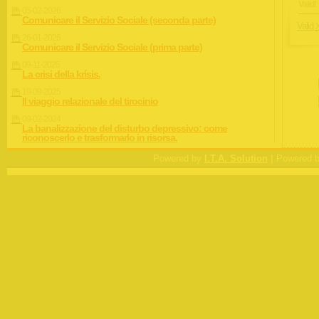
Valid!
05-02-2026
Comunicare il Servizio Sociale (seconda parte)
Valid
26-01-2026
Comunicare il Servizio Sociale (prima parte)
09-11-2025
La crisi della krísis.
19-09-2025
Il viaggio relazionale del tirocinio
09-02-2024
La banalizzazione del disturbo depressivo: come
riconoscerlo e trasformarlo in risorsa.
|
Powered by
I.T.A. Solution
Powered 