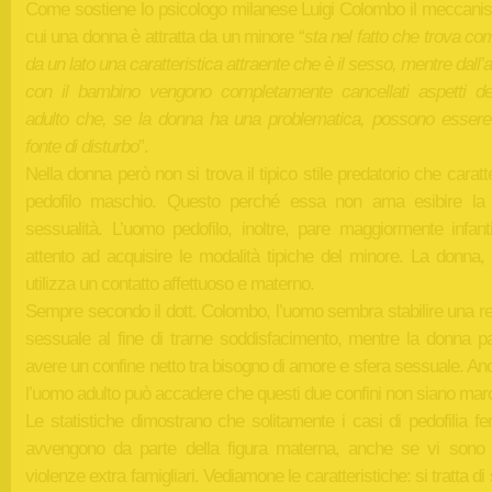
Come sostiene lo psicologo milanese Luigi Colombo il meccani
cui una donna è attratta da un minore “
sta nel fatto che trova co
da un lato una caratteristica attraente che è il sesso, mentre dall’al
con il bambino vengono completamente cancellati aspetti de
adulto che, se la donna ha una problematica, possono essere 
fonte di disturbo
”.
Nella donna però non si trova il tipico stile predatorio che caratte
pedofilo maschio. Questo perché essa non ama esibire la 
sessualità. L’uomo pedofilo, inoltre, pare maggiormente infanti
attento ad acquisire le modalità tipiche del minore. La donna, 
utilizza un contatto affettuoso e materno.
Sempre secondo il dott. Colombo, l’uomo sembra stabilire una re
sessuale al fine di trarne soddisfacimento, mentre la donna p
avere un confine netto tra bisogno di amore e sfera sessuale. A
l’uomo adulto può accadere che questi due confini non siano marc
Le statistiche dimostrano che solitamente i casi di pedofilia f
avvengono da parte della figura materna, anche se vi sono 
violenze extra famigliari. Vediamone le caratteristiche: si tratta di s