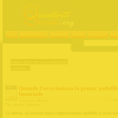
Blog
Home del sito
Socialdir
Forum
Glossario
Cha
Spazio libero per la tua pubblicità,
contattaci »
Quando l’orco indossa la gonna: pedofil
NOV
21
femminile
2013
Categorie:
Minori
2 Comme
Tag:
donne
,
violenza
La donna, da sempre figura rappresentante equilibrio e protezion