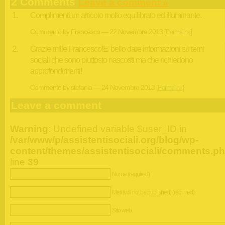
2 Comments
Leave a comment »
Complimenti,un articolo molto equilibrato ed illuminante.
Commento by Francesco — 22 Novembre 2013
[
Permalink
]
Grazie mille Francesco!E’ bello dare informazioni su temi
sociali che sono piuttosto nascosti ma che richiedono
approfondimenti!
Commento by stefania — 24 Novembre 2013
[
Permalink
]
Leave a comment
Warning
: Undefined variable $user_ID in
/var/www/p/assistentisociali.org/blog/wp-
content/themes/assistentisociali/comments.p
line
39
Nome (required)
Mail (will not be published) (required)
Sito web