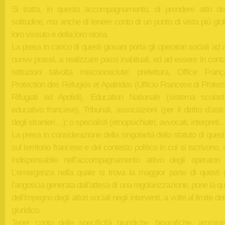
Si tratta, in questo accompagnamento, di prendere atto del
solitudine, ma anche di tenere conto di un punto di vista più glo
loro vissuto e della loro storia.
La presa in carico di questi giovani porta gli operatori sociali ad 
nuove prassi, a realizzare passi inabituali, ed ad essere in cont
istituzioni talvolta misconosciute: prefettura, Office Fran
Protection des Réfugiés et Apatrides (Ufficio Francese di Protez
Rifugiati ed Apolidi), Education Nationale (sistema scolas
educativo francese), Tribunali, associazioni (per il diritto d’asilo,
degli stranieri…); o specialisti (etnopsichiatri, avvocati, interpreti
La presa in considerazione della singolarità dello statuto di quest
sul territorio francese e del contesto politico in cui si iscrivono, s
indispensabile nell’accompagnamento attivo degli operatori s
L’emergenza nella quale si trova la maggior parte di questi g
l’angoscia generata dall’attesa di una regolarizzazione, pone la q
dell’impegno degli attori sociali negli interventi, a volte al limite de
giuridico.
Tener conto delle specificità giuridiche, biografiche, amminist