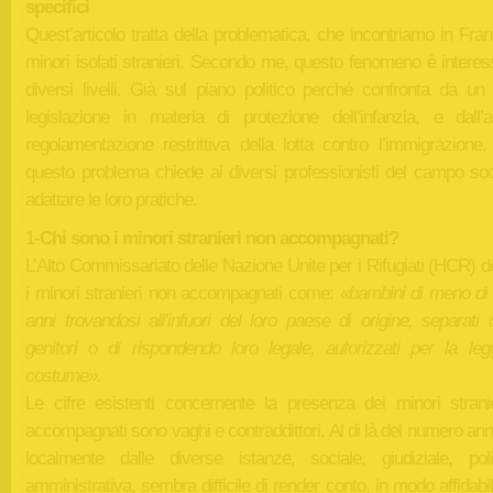
specifici
Quest’articolo tratta della problematica, che incontriamo in Fran
minori isolati stranieri. Secondo me, questo fenomeno è interes
diversi livelli. Già sul piano politico perché confronta da un 
legislazione in materia di protezione dell’infanzia, e dall’al
regolamentazione restrittiva della lotta contro l’immigrazione. 
questo problema chiede ai diversi professionisti del campo soci
adattare le loro pratiche.
1-
Chi sono i minori stranieri non accompagnati?
L’Alto Commissariato delle Nazione Unite per i Rifugiati (HCR) d
i minori stranieri non accompagnati come:
«bambini di meno di 
anni trovandosi all’infuori del loro paese di origine, separati 
genitori o di rispondendo loro legale, autorizzati per la leg
costume».
Le cifre esistenti concernente la presenza dei minori strani
accompagnati sono vaghi e contraddittori. Al di là del numero an
localmente dalle diverse istanze, sociale, giudiziale, poli
amministrativa, sembra difficile di render conto, in modo affidabil