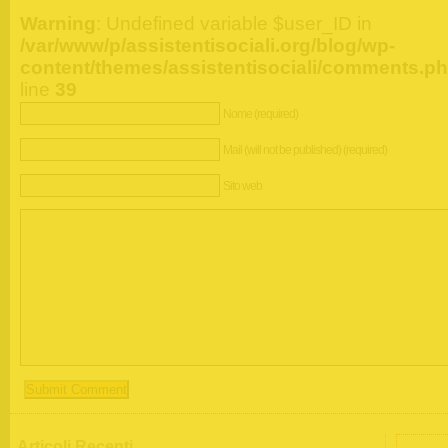
Warning
: Undefined variable $user_ID in
/var/www/p/assistentisociali.org/blog/wp-
content/themes/assistentisociali/comments.p
line
39
Nome (required)
Mail (will not be published) (required)
Sito web
Articoli Recenti