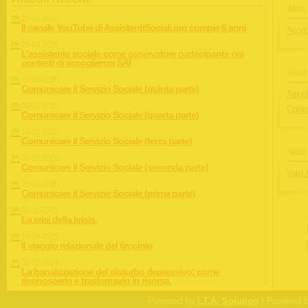
Meta:
25-05-2026
Il canale YouTube di AssistentiSociali.org compie 6 anni
Acced
20-04-2026
L’assistente sociale come osservatore partecipante nei
contesti di accoglienza SAI
Feed:
27-03-2026
Comunicare il Servizio Sociale (quinta parte)
Articol
03-03-2026
Comme
Comunicare il Servizio Sociale (quarta parte)
13-02-2026
Comunicare il Servizio Sociale (terza parte)
Valid!
05-02-2026
Comunicare il Servizio Sociale (seconda parte)
Valid
26-01-2026
Comunicare il Servizio Sociale (prima parte)
09-11-2025
La crisi della krísis.
19-09-2025
Il viaggio relazionale del tirocinio
09-02-2024
La banalizzazione del disturbo depressivo: come
riconoscerlo e trasformarlo in risorsa.
|
Powered by
I.T.A. Solution
Powered 