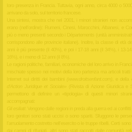
loro presenza in Francia. Tuttavia, ogni anno, circa 4000 o 500
arrivano da solo, sul territorio francese.
Una sintesi, mostra che nel 2001, i minori stranieri non accom
erano (nell’ordine): Rumeni, Cinesi, Marocchini, Albanesi, e Co
più o meno presenti secondo i Départements (unità amministrati
corrispondono alle provincie italiane). Inoltre, la classe di età d
anni è più presente (il 40%), e poi i 17-18 anni (il 34%), i 13-14 
16%), e i meno di 12 anni (il 8%).
Le ragioni politiche, familiari, economiche del loro arrivo in Franc
mischiate spesso nei motivi della loro partenza ma articoli tratti 
Internet sui diritti dei bambini
(www.droitsenfant.com)
, e della
d’Action Juridique et Sociale»
(Rivista di Azione Giuridica e S
permettono di definire un «tipologia» di questi minori strani
accompagnati:
Gli esiliati
: Vengono dalle regioni in preda alla guerra ed ai conflitti 
loro genitori sono stati uccisi o sono spariti. Sfuggono le perse
l’arruolamento costretto nell’esercito o le truppe ribelli. Certi sono
dai campi di rifugiati, altri sono stati raccolti dalle comunità rel