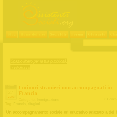
Blog
Home del sito
Socialdir
Forum
Glossario
Cha
Spazio libero per la tua pubblicità,
contattaci »
I minori stranieri non accompagnati in
OTT
27
Francia
2007
Categorie:
Immigrazione
0 Comme
Tag:
Francia
,
rifugiati
Un accompagnamento sociale ed educativo adattato a dei 