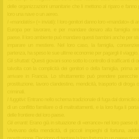
delle organizzazioni umanitarie che li mettono al riparo e fanno
loro una nave o un aereo.
I «mandatés»
(= inviati): I loro genitori danno loro «mandato» di a
Europa per lavorare, e per mandare denaro alla famiglia rim
paese. Il loro ambiente può mandare questi bambini anche per st
imparare un mestiere. Nel loro caso, la famiglia, consenzien
partenza, ha speso le sue ultime economie per pagargli il viaggio.
Gli sfruttati:
Questi giovani sono sotto lo controllo di trafficanti di og
talvolta con la complicità dei genitori o della famiglia, prima a
arrivare in Francia. Lo sfruttamento può prendere parecchie
prostituzione, lavoro clandestino, mendicità, trasporto di droga o 
criminali.
I fuggitivi:
Entrano nello schema tradizionale di fuga dal domicilio
di un conflitto familiare o di maltrattamenti, e la loro fuga li porta 
delle frontiere del loro paese.
Gli erranti
: Erano già in situazione di «errance» nel loro paese di 
Vivevano della mendicità, di piccoli impieghi di fortuna, addiri
prostituzione. Decidono di tentare la loro fortuna in un paese ricco