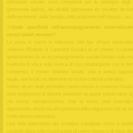
dell’azione sociale: sono competenti per lo sostegno degli 
(personnes âgées), dei disabili (personnes en situation de han
dell’inserimento, della famiglia, della protezione dell’infanzia…ecc
3-
Quale specificità nell’accompagnamento socio-educati
minori isolati stranieri?
La presa in carico in istituzione (dal tipo «Foyer socio-éduc
«Maison d’Enfants à Caractère Social») di un minore, è caratte
generalmente da un accompagnamento sociale fondato sulla noz
traiettoria di vita e sulla ricerca di una collaborazione con la fami
compenso, il minore straniero isolato, solo e senza rappres
legale, non ha più né riferimenti né risorse culturali o familiari..
Inoltre, alcuni studi psichiatrici hanno messo in evidenza l’inna
della proporzione di disturbi presentati da questi minori come ag
nel sonno, somatizzazione, stati di stress post traumati
depressione, dovuti sia all’esperienza della migrazione che ad un
molto spesso traumatica.
Una delle particolarità del sostegno impegnato vicino a questi
consiste allora nella ricostruzione di nuove risorse e di nuovi rife