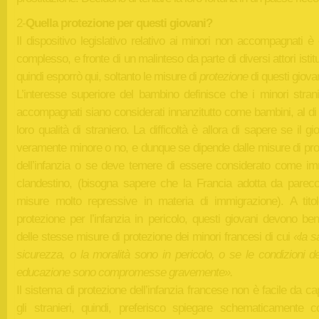
2-
Quella protezione per questi giovani?
Il dispositivo legislativo relativo ai minori non accompagnati è
complesso, e fronte di un malinteso da parte di diversi attori istitu
quindi esporrò qui, soltanto le misure di
protezione
di questi giovan
L’interesse superiore del bambino definisce che i minori strani
accompagnati siano considerati innanzitutto come bambini, al di 
loro qualità di straniero. La difficoltà è allora di sapere se il g
veramente minore o no, e dunque se dipende dalle misure di pro
dell’infanzia o se deve temere di essere considerato come im
clandestino, (bisogna sapere che la Francia adotta da parecc
misure molto repressive in materia di immigrazione). A titol
protezione per l’infanzia in pericolo, questi giovani devono ben
delle stesse misure di protezione dei minori francesi di cui
«la sa
sicurezza, o la moralità sono in pericolo, o se le condizioni de
educazione sono compromesse gravemente».
Il sistema di protezione dell’infanzia francese non è facile da ca
gli stranieri, quindi, preferisco spiegare schematicamente 