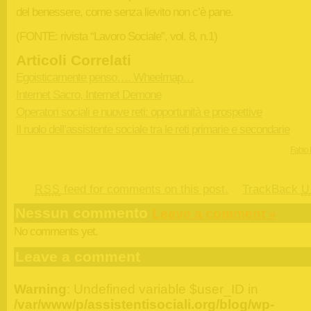
del benessere, come senza lievito non c’è pane.
(FONTE: rivista “Lavoro Sociale”, vol. 8, n.1)
Articoli Correlati
Egoisticamente penso…. Wheelmap…
Internet Sacro, Internet Demone
Operatori sociali e nuove reti: opportunità e prospettive
Il ruolo dell’assistente sociale tra le reti primarie e secondarie
Fabio 
feed for comments on this post.
TrackBack
RSS
U
Nessun commento
Leave a comment »
No comments yet.
Leave a comment
Warning
: Undefined variable $user_ID in
/var/www/p/assistentisociali.org/blog/wp-