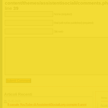
content/themes/assistentisociali/comments.p
line
39
Nome (required)
Mail (will not be published) (required)
Sito web
Articoli Recenti
Meta:
25-05-2026
Il canale YouTube di AssistentiSociali.org compie 6 anni
Acced