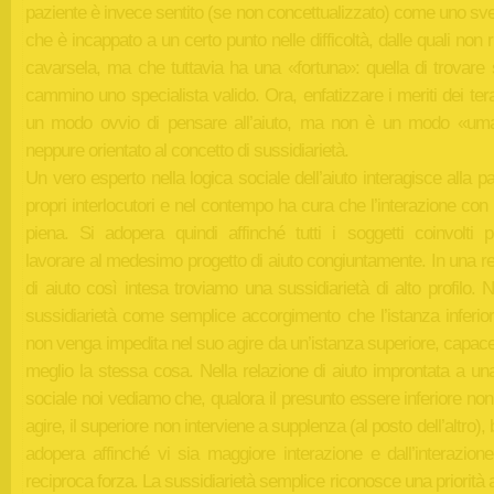
paziente è invece sentito (se non concettualizzato) come uno sv
che è incappato a un certo punto nelle difficoltà, dalle quali non 
cavarsela, ma che tuttavia ha una «fortuna»: quella di trovare 
cammino uno specialista valido. Ora, enfatizzare i meriti dei ter
un modo ovvio di pensare all’aiuto, ma non è un modo «um
neppure orientato al concetto di sussidiarietà.
Un vero esperto nella logica sociale dell’aiuto interagisce alla pa
propri interlocutori e nel contempo ha cura che l’interazione con 
piena. Si adopera quindi affinché tutti i soggetti coinvolti 
lavorare al medesimo progetto di aiuto congiuntamente. In una r
di aiuto così intesa troviamo una sussidiarietà di alto profilo.
sussidiarietà come semplice accorgimento che l’istanza inferior
non venga impedita nel suo agire da un’istanza superiore, capace
meglio la stessa cosa. Nella relazione di aiuto improntata a un
sociale noi vediamo che, qualora il presunto essere inferiore no
agire, il superiore non interviene a supplenza (al posto dell’altro), 
adopera affinché vi sia maggiore interazione e dall’interazion
reciproca forza. La sussidiarietà semplice riconosce una priorità 