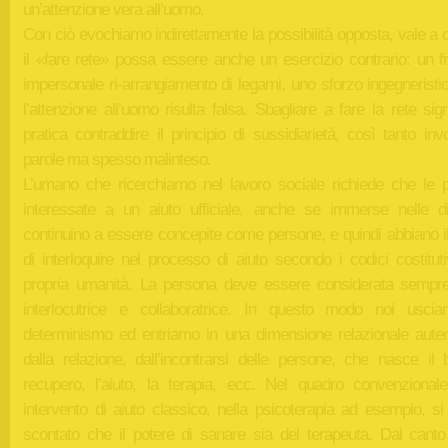
un’attenzione vera all’uomo.
Con ciò evochiamo indirettamente la possibilità opposta, vale a 
il «fare rete» possa essere anche un esercizio contrario: un f
impersonale ri-arrangiamento di legami, uno sforzo ingegneristi
l’attenzione all’uomo risulta falsa. Sbagliare a fare la rete sign
pratica contraddire il principio di sussidiarietà, così tanto in
parole ma spesso malinteso.
L’umano che ricerchiamo nel lavoro sociale richiede che le 
interessate a un aiuto ufficiale, anche se immerse nelle diff
continuino a essere concepite come persone, e quindi abbiano il
di interloquire nel processo di aiuto secondo i codici costituti
propria umanità. La persona deve essere considerata semp
interlocutrice e collaboratrice. In questo modo noi usci
determinismo ed entriamo in una dimensione relazionale auten
dalla relazione, dall’incontrarsi delle persone, che nasce il b
recupero, l’aiuto, la terapia, ecc. Nel quadro convenzional
intervento di aiuto classico, nella psicoterapia ad esempio, si
scontato che il potere di sanare sia del terapeuta. Dal canto 