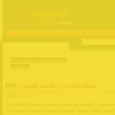
Blog
Home del sito
Socialdir
Forum
Glossario
Cha
Spazio libero per la tua pubblicità,
contattaci »
Capitale sociale e rete nel welfare
APR
21
Categorie:
Servizio sociale
0 Comme
2008
Tag:
rete
Che cosa è una «vera» rete nel campo del welfare? È tale una r
attivi fiducia e spirito di reciprocità (quindi capitale sociale), affinc