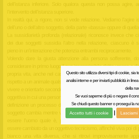
dell’istanza inferiore. Solo qualora questa non possa agire, 
l’intervento dell’istanza superiore.
In realtà qui, a rigore, non si vede relazione. Vediamo l’agire i
dell’uno o dell’altro soggetto, della parte «bassa» oppure di quella
La sussidiarietà profonda (relazionale) riconosce invece che c
dei due soggetti sussidia l’altro nella relazione, ciascuno è s
pieno in un’interazione che potenzia entrambi reciprocamente.
Volendo dare la giusta attenzione alla persona sofferente, d
considerare in primo luogo il suo insopprimibile diritto umano a dir
Questo sito utilizza diversi tipi di cookie, sia t
propria vita, anche nel caso in cui essa risulti «fallita» o quasi 
analisi interne e per inviarti pubblicità in li
rispetto a un animale qualsiasi, è tale in quanto riesce a dirigere il
della na
vivere e orientarlo secondo intenzione). Per quanto grave sia la di
Se vuoi saperne di più o negare il cons
oggettiva in cui una persona si trova, fuoriuscire da questa difficol
Se chiudi questo banner o prosegui la nav
definizione un processo di intensa umanità, non un fatto tecnic
soggetto cambia mentre vive la sua vita, cioè mentre esercita l
|
Accetto tutti i cookie
Lasciami 
essere l’uomo quale è, pur volendo divenire altro. L’uomo 
essere cambiato da un oggettivo tecnicismo, affinché viva poi di 
bianco una vita diversa, che si ritrovi improvvisamente appi