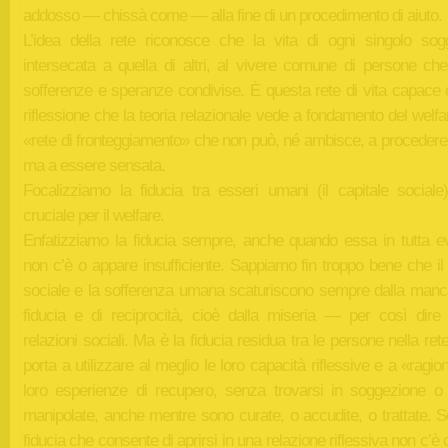
addosso — chissà come — alla fine di un procedimento di aiuto.
L’idea della rete riconosce che la vita di ogni singolo sog
intersecata a quella di altri, al vivere comune di persone ch
sofferenze e speranze condivise. È questa rete di vita capace d
riflessione che la teoria relazionale vede a fondamento del welf
«rete di fronteggiamento» che non può, né ambisce, a procedere 
ma a essere sensata.
Focalizziamo la fiducia tra esseri umani (il capitale social
cruciale per il welfare.
Enfatizziamo la fiducia sempre, anche quando essa in tutta e
non c’è o appare insufficiente. Sappiamo fin troppo bene che il
sociale e la sofferenza umana scaturiscono sempre dalla manc
fiducia e di reciprocità, cioè dalla miseria — per così dire
relazioni sociali. Ma è la fiducia residua tra le persone nella ret
porta a utilizzare al meglio le loro capacità riflessive e a «ragio
loro esperienze di recupero, senza trovarsi in soggezione o
manipolate, anche mentre sono curate, o accudite, o trattate. S
fiducia che consente di aprirsi in una relazione riflessiva non c’è 