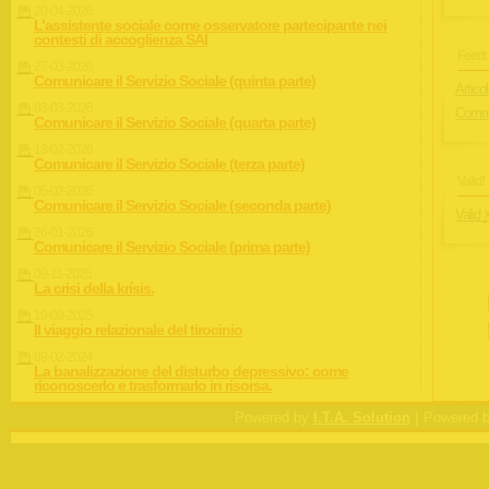
20-04-2026
L’assistente sociale come osservatore partecipante nei
contesti di accoglienza SAI
Feed:
27-03-2026
Comunicare il Servizio Sociale (quinta parte)
Articol
03-03-2026
Comme
Comunicare il Servizio Sociale (quarta parte)
13-02-2026
Comunicare il Servizio Sociale (terza parte)
Valid!
05-02-2026
Comunicare il Servizio Sociale (seconda parte)
Valid
26-01-2026
Comunicare il Servizio Sociale (prima parte)
09-11-2025
La crisi della krísis.
19-09-2025
Il viaggio relazionale del tirocinio
09-02-2024
La banalizzazione del disturbo depressivo: come
riconoscerlo e trasformarlo in risorsa.
|
Powered by
I.T.A. Solution
Powered 