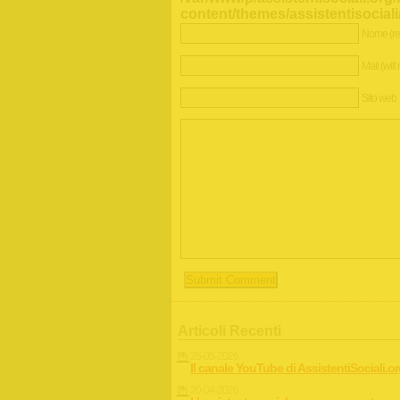
content/themes/assistentisocia
Nome (re
Mail (will
Sito web
Articoli Recenti
25-05-2026
Il canale YouTube di AssistentiSociali.o
20-04-2026