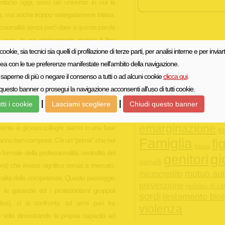
entano oggi, sono un universo in cui la
ta, ma anche troppo variegatamene intesa.
essionalità senza però dare a questa parola
 di cura, in cui storicamente manca il fine
I tag più popolari
 cookie, sia tecnici sia quelli di profilazione di terze parti, per analisi interne e per inviart
llo secondario, in cui la percezione sociale è
adulti
Af
Adams
adozione
inea con le tue preferenze manifestate nell'ambito della navigazione.
 “servizio”, rimandando alla gratuità o al
autodeterminazion
saperne di più o negare il consenso a tutti o ad alcuni cookie
clicca qui
.
 vi lavora. L’assistente sociale italiano, a mio
deontologico
colloqu
questo banner o prosegui la navigazione acconsenti all'uso di tutti cookie.
ignificati confusi e spesso ne resta vittima,
diri
comunità
depressione
i agire in maniera proattiva in un mondo in
|
|
tti i cookie
Lasciami scegliere
Chiudi questo banner
sociale
o più essere ignorati, se vogliamo agire in
disturbi alim
emarginazione
nte ai giovani colleghi: siamo in una fase
e
Famiglia
anno ben compresi. C’è un “prima” che nel
fig
fiducia
o formale della professionalità, centralità del
gi
genitori
gemelli
ra) che invece significa servizi a mercato,
mutuo aut
microcredito
ntralità delle competenze. Questo passaggio
prevenzione
reddito di ci
le garanzie ed i protezionismi gruppali
sordi
testamento biol
tiva), ci si confronta ad armi pari tra
violenza
ce solo dimostrando la propria capacità ad