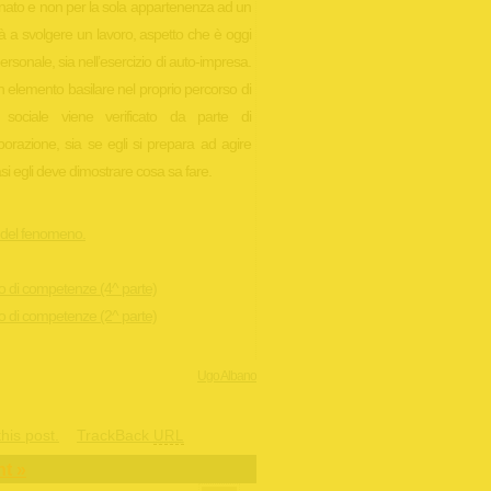
nato e non per la sola appartenenza ad un
eità a svolgere un lavoro, aspetto che è oggi
ersonale, sia nell’esercizio di auto-impresa.
n elemento basilare nel proprio percorso di
te sociale viene verificato da parte di
borazione, sia se egli si prepara ad agire
asi egli deve dimostrare cosa sa fare.
 del fenomeno.
cio di competenze (4^ parte)
cio di competenze (2^ parte)
Ugo Albano
his post.
TrackBack
URL
t »