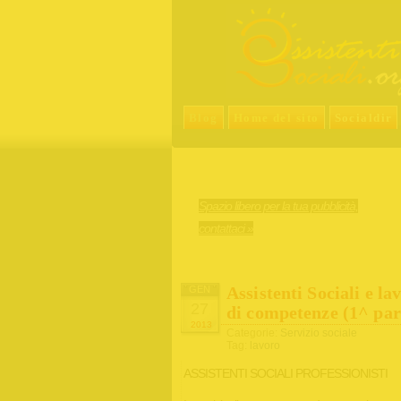
Blog
Home del sito
Socialdir
Spazio libero per la tua pubblicità,
contattaci »
Assistenti Sociali e l
GEN
27
di competenze (1^ par
2013
Categorie:
Servizio sociale
Tag:
lavoro
ASSISTENTI SOCIALI PROFESSIONISTI