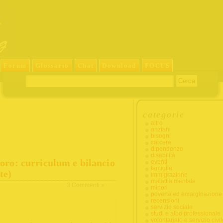
Forum
Glossario
Chat
Download
FOCUS
categorie
altro
anziani
bisogni
carcere
dipendenze
disabilità
avoro: curriculum e bilancio
eventi
famiglia
te)
immigrazione
malattia mentale
3 Commenti »
minori
povertà ed emarginazione
recensioni
servizio sociale
studi e albo professionale
volontariato e servizio civil