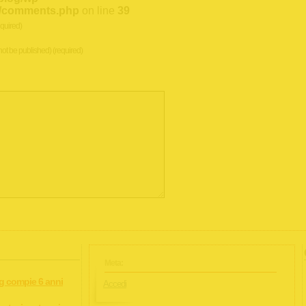
li/comments.php
on line
39
quired)
 not be published) (required)
Meta:
rg compie 6 anni
Accedi