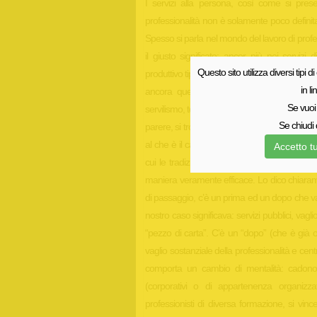
I servizi alla persona, così come si pres
professionalità non è solamente poco defini
Spesso si parla nel mondo del lavoro di prof
il giusto significato: ancor più nei servizi
Questo sito utilizza diversi tipi di
produttivo tipico del settore primario e di que
in l
ancora quella di un “para-lavoro”, in cui il
Se vuoi 
servilismo, toglie dignità e legittimazione a chi
Se chiudi 
parere, si trova immerso in quest’universo di s
al che è il caso di comprendere la realtà e d
Accetto tu
cui le tradizioni ed i pregiudizi non posson
maniera veramente efficace. Lo dico chiarame
di passaggio, c’è un prima ed un dopo che v
nostro caso significava: servizi pubblici, vagli
“pezzo di carta”. C’è un “dopo” (che è già o
vaglio sostanziale della professionalità e ce
comporta un cambio di mentalità: cadono 
(corporativi o di appartenenza organizza
professionisti di diversa formazione, si vin