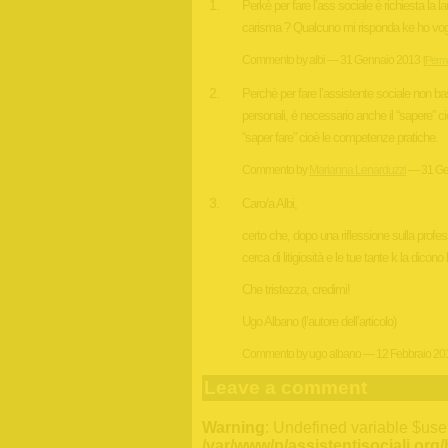
Perkè per fare l’ass sociale è richiesta la 
carisma ? Qualcuno mi risponda ke ho voglia
Commento by albi — 31 Gennaio 2013
[
Perma
Perchè per fare l’assistente sociale non bast
personali, è necessario anche il “sapere” c
“saper fare” cioè le competenze pratiche.
Commento by
Marianna Lenarduzzi
— 31 Ge
Caro/a Albi,
certo che, dopo una riflessione sulla profes
cerca di litigiosità e le tue tante k la dicono
Che tristezza, credimi!
Ugo Albano (l’autore dell’articolo)
Commento by ugo albano — 12 Febbraio 20
Leave a comment
Warning
: Undefined variable $use
/var/www/p/assistentisociali.org