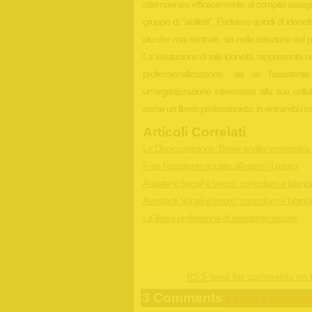
ottemperare efficacemente al compito asseg
gruppo di “abilitati”. Parliamo quindi di idon
più che mai centrale, sia nella selezione del p
La valutazione di tale idoneità rappresenta u
professionalizzazione, sia se l’assisten
un’organizzazione interessata alla sua colla
come un libero professionista: in entrambi i c
Articoli Correlati
La Disoccupazione. Breve analisi economica
Fare l’assistente sociale all’estero (I parte)
Assistenti Sociali e lavoro: curriculum e bilan
Assistenti Sociali e lavoro: curriculum e bilan
La libera professione di assistente sociale
feed for comments on t
RSS
3 Comments
Leave a commen