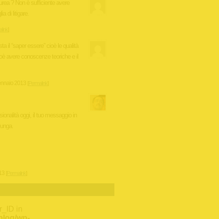
laurea ? Non è sufficiente avere
 di litigare.
link
]
a il “saper essere” cioè le qualità
ioè avere conoscenze teoriche e il
nnaio 2013
[
Permalink
]
sionalità oggi, il tuo messaggio in
 lunga.
13
[
Permalink
]
r_ID in
/blog/wp-