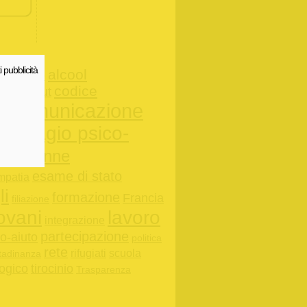
i pubblicità
alcool
aiuto
rica
codice
e
burn-out
comunicazione
io
disagio psico-
tti
donne
entari
esame di stato
mpatia
li
formazione
Francia
filiazione
ovani
lavoro
integrazione
partecipazione
o-aiuto
politica
rete
rifugiati
scuola
ttadinanza
ogico
tirocinio
Trasparenza