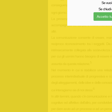
Se vuoi 
conseguenze importanti in termini di motivazio
Se chiudi 
4
ogni giorno.
Accetto tu
La presenza di un’informazione non è a
accompagnata da atti più o meno intenzionali 
altri.
La comunicazione consente di creare, manten
reciproco riconoscimento tra i soggetti. Da
intrinsecamente collegata alla socievolezza 
per cui gli uomini hanno bisogno di essere in
5
assunta da questa relazione.
Nel momento in cui si stabilisce una relazio
processo interindividuale di progressiva e 
degli atteggiamenti, delle idee e delle conos
6
cui interagiamo sia di noi stessi.
In altri termini, quando c’è comunicazione e
cognitivo ed affettivo dell’altro, per condivid
per dare avvio ad un processo e ad un percors