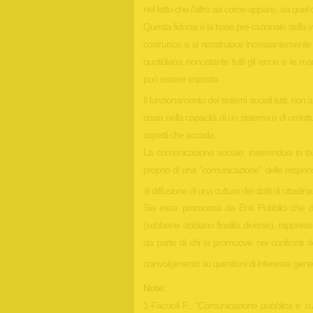
nel fatto che
l’altro sia come appare, sia quel
Questa fiducia è la base pre-razionale della vit
costruisce e si ricostruisce incessantemente nel
quotidiana nonostante tutti gli errori e le m
può essere esposta.
Il funzionamento dei sistemi sociali tutti, non
ossia nella capacità di un sistema o di un’isti
aspetti che accada.
La comunicazione sociale, inserendosi in tal
proprio di una “comunicazione” delle responsa
di diffusione di una cultura dei diritti di cittadin
Sia essa promossa da Enti Pubblici che da
(sebbene abbiano finalità diverse), rappresen
da parte di chi la promuove nei confronti del
coinvolgimento su questioni di interesse gene
Note:
1-Faccioli F., “
Comunicazione pubblica e cultu