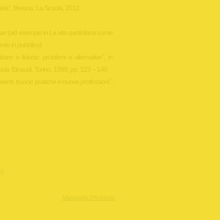
età”,
Brescia: La Scuola, 2012.
man (ad esempio in
La vita quotidiana come
nto in pubblico).
fidare e fiducia: problemi e alternative”
, in
ucia
, Einaudi, Torino, 1989, pp. 123 – 140
menti, buone pratiche e nuove professioni
”,
e)
Mariangela D'Ambrosio