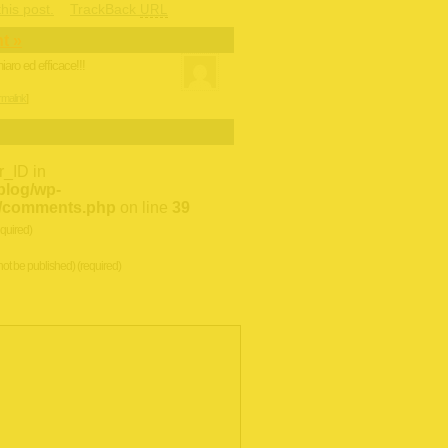
his post.
TrackBack
URL
t »
iaro ed efficace!!!
malink
]
r_ID in
/blog/wp-
li/comments.php
on line
39
quired)
 not be published) (required)