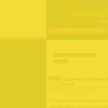
Blog
Home del sito
Socialdir
Spazio libero per la tua pubblicità,
contattaci »
L’approccio relaziona
GEN
24
sociale
2014
Categorie:
Servizio sociale
Tag:
comunicazione
“Gli individui devono sentirsi abbastanza vicini
cosa stiano facendo, incluso anche il loro espe