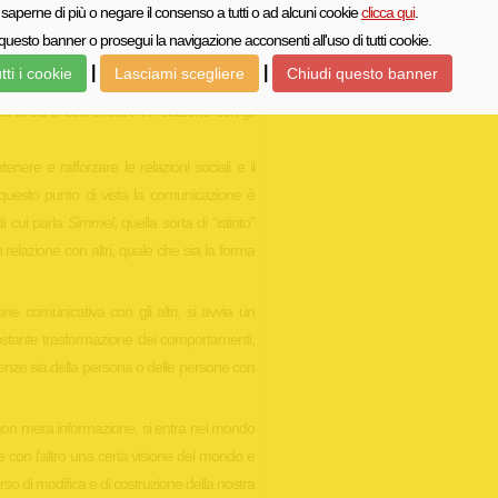
saperne di più o negare il consenso a tutti o ad alcuni cookie
clicca qui
.
ne soggettiva e di efficacia delle azioni di
questo banner o prosegui la navigazione acconsenti all'uso di tutti cookie.
|
|
tti i cookie
Lasciami scegliere
Chiudi questo banner
ncora comunicazione se non è, dunque,
diretti a farci entrare in relazione con gli
ere e rafforzare le relazioni sociali e il
 questo punto di vista la comunicazione è
di cui parla
Simmel
, quella sorta di “istinto”
 relazione con altri, quale che sia la forma
ne comunicativa con gli altri, si avvia un
costante trasformazione dei comportamenti,
cenze sia della persona o delle persone con
 non mera informazione, si entra nel mondo
ere con l’altro una certa visione del mondo e
o di modifica e di costruzione della nostra