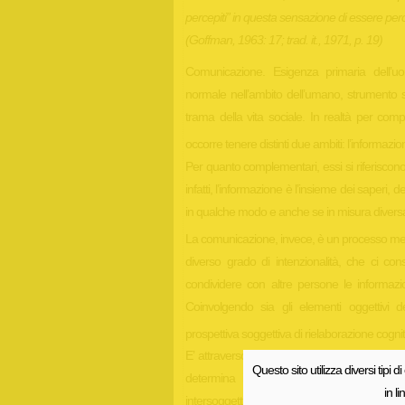
percepiti” in questa sensazione di essere perc
(Goffman, 1963: 17; trad. it., 1971, p. 19)
Comunicazione. Esigenza primaria dell’uo
normale nell’ambito dell’umano, strumento sub
trama della vita sociale. In realtà per co
occorre tenere distinti due ambiti: l’informaz
Per quanto complementari, essi si riferiscono a
infatti, l’informazione è l’insieme dei saperi, d
in qualche modo e anche se in misura divers
La comunicazione, invece, è un processo mes
diverso grado di intenzionalità, che ci co
condividere con altre persone le informazion
Coinvolgendo sia gli elementi oggettivi del
prospettiva soggettiva di rielaborazione cognitiv
E’ attraverso la comunicazione che si crea u
Questo sito utilizza diversi tipi di
determina il senso di appartenenza, che s
in l
intersoggettivo nelle attività quotidiane fino a t