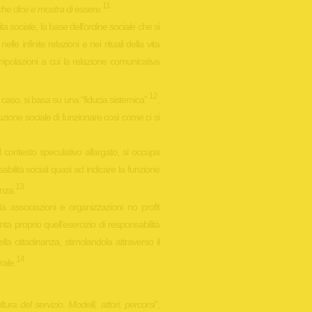
11
 che dice e mostra di
essere.
a sociale, la base dell’
ordine sociale
che si
le infinite relazioni e nei rituali della vita
anipolazioni a cui la relazione comunicativa
12
 a caso, si basa su una “fiducia sistemica”
,
tuzione sociale di funzionare così come ci si
 contesto speculativo allargato, si occupa
bilità sociali quasi ad indicare la funzione
13
anza.
 associazioni e organizzazioni no profit
ta proprio quell’esercizio di responsabilità
la cittadinanza, stimolandola attraverso il
14
rale.
ra del servizio. Modelli, attori, percorsi
”,