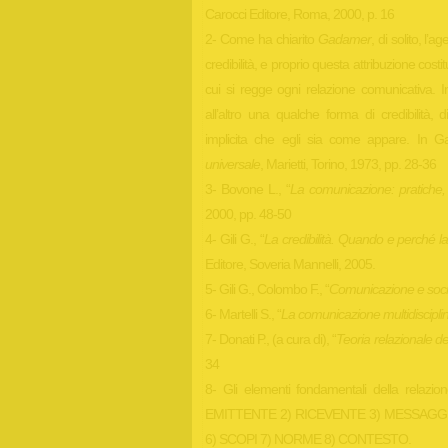
Carocci Editore, Roma, 2000, p. 16
2- Come ha chiarito
Gadamer
, di solito, l’
credibilità, e proprio questa attribuzione costit
cui si regge ogni relazione comunicativa.
all’altro una qualche forma di credibilità, 
implicita che egli sia come appare. In
universale
, Marietti, Torino, 1973, pp. 28-36
3- Bovone L., “
La comunicazione: pratiche, 
2000, pp. 48-50
4- Gili G., “
La credibilità. Quando e perché 
Editore, Soveria Mannelli, 2005.
5- Gili G., Colombo F., “
Comunicazione e soci
6- Martelli S., “
La comunicazione multidiscipli
7- Donati P., (a cura di), “
Teoria relazionale de
34
8- Gli elementi fondamentali della relazion
EMITTENTE 2) RICEVENTE 3) MESSAGG
6) SCOPI 7) NORME 8) CONTESTO.