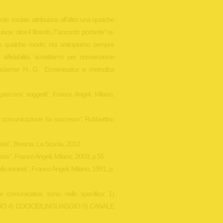
agente sociale attribuisce all’altro una qualche
uisce, dice il filosofo, l’“accordo portante” su
 In qualche modo, noi anticipiamo sempre
di affidabilità, accettiamo per convenzione
 Gadamer H. G.,
Ermeneutica e metodica
percorsi, soggetti
”, Franco Angeli, Milano,
la comunicazione ha successo”,
Rubbettino
età
”, Brescia: La Scuola, 2012.
nare
”, Franco Angeli, Milano, 2003, p.55
lla società
”, Franco Angeli, Milano, 1991, p.
e comunicativa, sono, nello specifico: 1)
IO 4) CODICE/LINGUAGGIO 5) CANALE