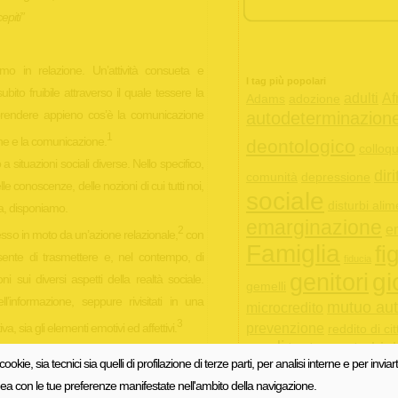
epiti”
mo in relazione. Un’attività consueta e
I tag più popolari
ito fruibile attraverso il quale tessere la
adulti
Af
Adams
adozione
mprendere appieno cos’è la comunicazione
autodeterminazion
1
ione e la comunicazione.
deontologico
colloqu
 situazioni sociali diverse. Nello specifico,
diri
comunità
depressione
elle conoscenze, delle nozioni di cui tutti noi,
sociale
disturbi alim
a, disponiamo.
emarginazione
e
2
so in moto da un’azione relazionale,
con
Famiglia
fig
nsente di trasmettere e, nel contempo, di
fiducia
gi
genitori
i sui diversi aspetti della realtà sociale.
gemelli
l’informazione, seppure rivisitati in una
mutuo aut
microcredito
3
a, sia gli elementi emotivi ed affettivi.
prevenzione
reddito di ci
sordi
testamento biol
na rete di rapporti fra le persone, che si
 cookie, sia tecnici sia quelli di profilazione di terze parti, per analisi interne e per inviart
violenza
i stabilisce il grado di coinvolgimento
inea con le tue preferenze manifestate nell'ambito della navigazione.
occare tutti gli aspetti della vita sociale. Con