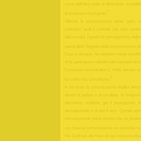
come dell’altrui realtà di riferimento, modell
7
di sostanza e di progetto.
Affinché la comunicazione abbia, però, s
particolari, quali il contesto (sia esso socia
istituzionale), il grado di coinvolgimento dell’e
questi ultimi, l’oggetto della comunicazione st
Essa è, dunque, da intendere come condivis
di far partecipare i cittadini tutti a decisioni di 
Il processo comunicativo è, infatti, sempre 
9
tra coloro che comunicano.
In tal senso la comunicazione implica sempr
stesso di parlare e di ascoltare, di rivolgers
attenzione, contiene già il presupposto im
sensatamente e di dire il vero. Questa aper
comunicazione prima ancora che un prodotto
non fosse la comunicazione non potrebbe av
Per Goffman alla base di ogni relazione socia