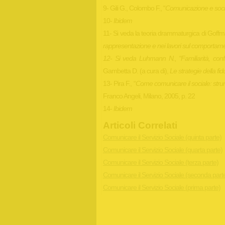
9- Gili G., Colombo F., “
Comunicazione e soci
10-
Ibidem
11- Si veda la teoria drammaturgica di Goff
rappresentazione e nei lavori sul comportame
12- Si veda Luhmann N., “
Familiarità, con
Gambetta D. (a cura di),
Le strategie della fid
13- Pira F., “
Come comunicare il sociale: stru
Franco Angeli, Milano, 2005, p. 22
14-
Ibidem
Articoli Correlati
Comunicare il Servizio Sociale (quinta parte)
Comunicare il Servizio Sociale (quarta parte)
Comunicare il Servizio Sociale (terza parte)
Comunicare il Servizio Sociale (seconda part
Comunicare il Servizio Sociale (prima parte)