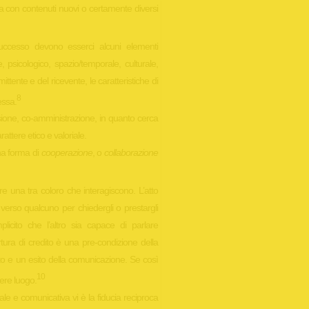
ata con contenuti nuovi o certamente diversi
uccesso devono esserci alcuni elementi
le, psicologico, spazio/temporale, culturale,
mittente e del ricevente, le caratteristiche di
8
essa.
ione, co-amministrazione, in quanto cerca
carattere etico e valoriale.
una forma di
cooperazione
, o
collaborazione
e una tra coloro che interagiscono. L’atto
i verso qualcuno per chiedergli o prestargli
plicito che l’altro sia capace di parlare
tura di credito è una pre-condizione della
 e un esito della comunicazione. Se così
10
ere luogo.
le e comunicativa vi è la fiducia reciproca