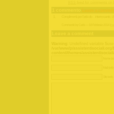
feed for comments on t
RSS
1 commento
Leave a commen
Complimenti per l’articolo…interessante, ch
Commento by Carla — 18 Febbraio 2014
[
Per
Leave a comment
Warning
: Undefined variable $use
/var/www/p/assistentisociali.org
content/themes/assistentisocia
Nome (re
Mail (will
Sito web