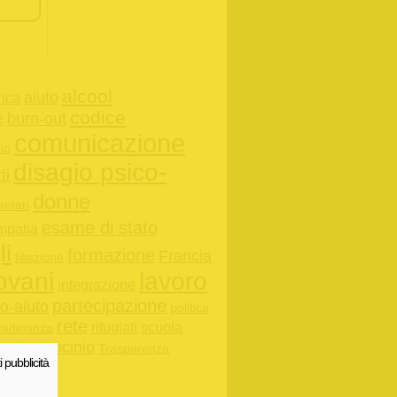
alcool
aiuto
rica
codice
e
burn-out
comunicazione
io
disagio psico-
tti
donne
entari
esame di stato
mpatia
li
formazione
Francia
filiazione
ovani
lavoro
integrazione
partecipazione
o-aiuto
politica
rete
rifugiati
scuola
ttadinanza
ogico
tirocinio
Trasparenza
i pubblicità