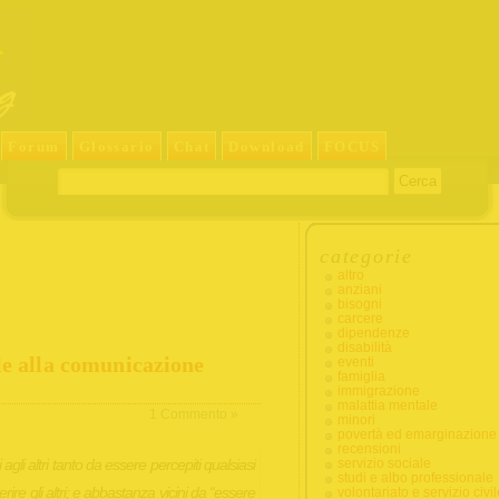
Forum
Glossario
Chat
Download
FOCUS
categorie
altro
anziani
bisogni
carcere
dipendenze
disabilità
le alla comunicazione
eventi
famiglia
immigrazione
malattia mentale
1 Commento »
minori
povertà ed emarginazione
recensioni
 agli altri tanto da essere percepiti qualsiasi
servizio sociale
studi e albo professionale
rire gli altri; e abbastanza vicini da “essere
volontariato e servizio civil