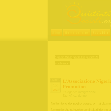
Blog
Home del sito
Socialdir
Spazio libero per la tua pubblicità,
contattaci »
L’Associazione Niger
MAG
18
Promotion
2007
Categorie:
Immigrazione
Tag:
Africa
,
donne
Nel territorio del nostro paese, ormai da mo
femminile che coinvolge centinaia di donne pr