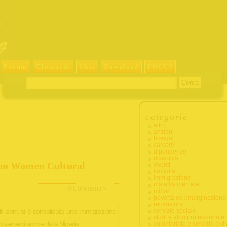
Forum
Glossario
Chat
Download
FOCUS
categorie
altro
anziani
bisogni
carcere
dipendenze
disabilità
ian Women Cultural
eventi
famiglia
immigrazione
malattia mentale
0 Commenti »
minori
povertà ed emarginazione
recensioni
lti anni, si è consolidata una immigrazione
servizio sociale
studi e albo professionale
ovenienti anche dalla Nigeria.
volontariato e servizio civil