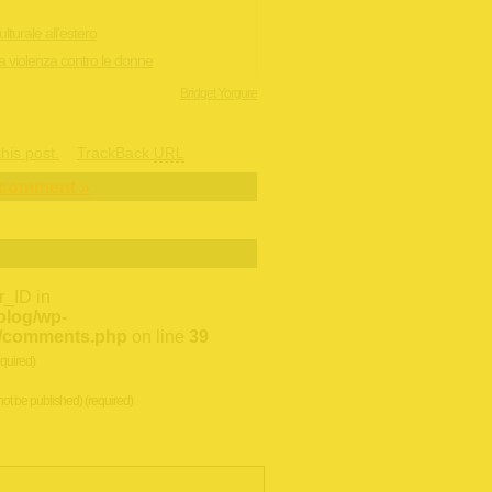
lturale all’estero
la violenza contro le donne
Bridget Yorgure
his post.
TrackBack
URL
 comment »
r_ID in
/blog/wp-
li/comments.php
on line
39
quired)
 not be published) (required)