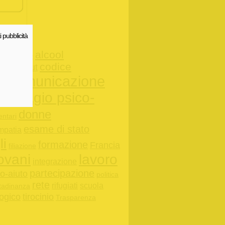
i pubblicità
alcool
aiuto
rica
codice
e
burn-out
comunicazione
io
disagio psico-
tti
donne
entari
esame di stato
mpatia
li
formazione
Francia
filiazione
ovani
lavoro
integrazione
partecipazione
o-aiuto
politica
rete
rifugiati
scuola
ttadinanza
ogico
tirocinio
Trasparenza