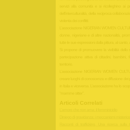
servizi alla comunità e si ricolleghino ai 
dell’interculturalità, della reciproca collabora
violenta dei conflitti.
L’associazione NIGERIAN WOMEN CULTUR
donne, nigeriane e di altre nazionalità, pro
tutte le sue espressioni dalla pittura, al canto, al
Si propone di promuovere la vivibilità dello
partecipazione attiva di cittadini, bambini,
territorio.
L’associazione NIGERIAN WOMEN CULTU
creare luoghi di conoscenza e diffusione dei pro
in Italia e viceversa. L’associazione ha lo sc
“mamme sitter”.
Articoli Correlati
L’amore che non ama: il femminicidio
Diniego di gravidanza: i meccanismi misterios
Racconti di trafficking. Una ricerca sulla