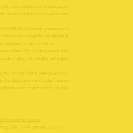
principi fondamentali della comunicazione,
zione attraverso il dialogo e la soluzione non
AL PROMOTION intende promuovere le
muovere la cultura Nigeriana ed Africana in
la letteratura, al teatro, al folklore.
 spazio urbano diffondendo la cultura della
 famiglie e gruppi di operatori nel proprio
RAL PROMOTION si prefigge anche di
dotti tipici africani e della cultura africana
opo di promuovere progetti come quello delle
i della maternità nascosta
 tratta delle donne straniere a scopo di