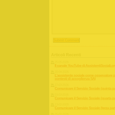
Articoli Recenti
25-05-2026
Il canale YouTube di AssistentiSociali.o
20-04-2026
L’assistente sociale come osservatore p
contesti di accoglienza SAI
27-03-2026
Comunicare il Servizio Sociale (quinta p
03-03-2026
Comunicare il Servizio Sociale (quarta p
13-02-2026
Comunicare il Servizio Sociale (terza par
05-02-2026