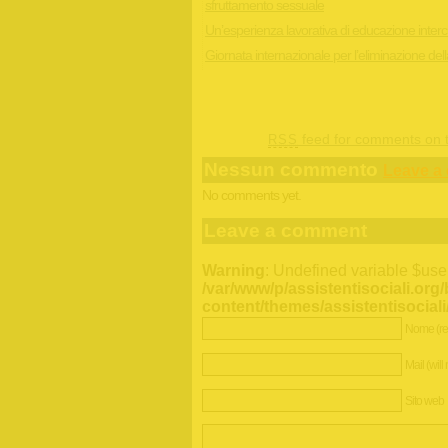
sfruttamento sessuale
Un’esperienza lavorativa di educazione intercu
Giornata internazionale per l’eliminazione del
feed for comments on t
RSS
Nessun commento
Leave a
No comments yet.
Leave a comment
Warning
: Undefined variable $use
/var/www/p/assistentisociali.org
content/themes/assistentisocia
Nome (re
Mail (will
Sito web