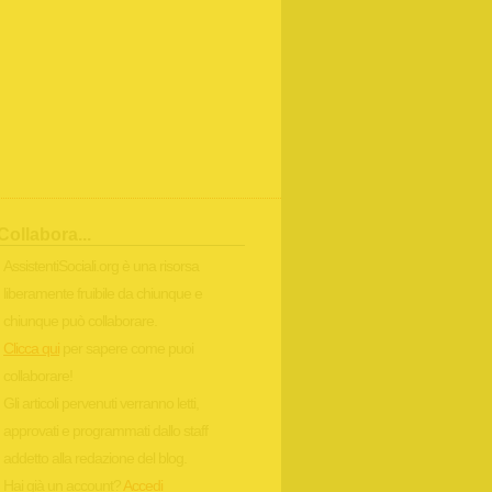
Collabora...
AssistentiSociali.org è una risorsa
liberamente fruibile da chiunque e
chiunque può collaborare.
Clicca qui
per sapere come puoi
collaborare!
Gli articoli pervenuti verranno letti,
approvati e programmati dallo staff
addetto alla redazione del blog.
Hai già un account?
Accedi