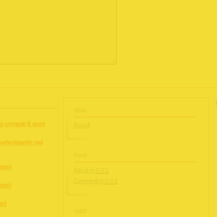
Meta:
rg compie 6 anni
Accedi
artecipante nei
Feed:
arte)
Articoli in
RSS
Commenti in
RSS
arte)
te)
Valid!